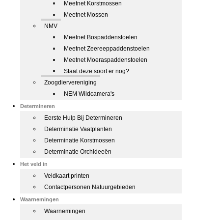
Meetnet Korstmossen
Meetnet Mossen
NMV
Meetnet Bospaddenstoelen
Meetnet Zeereeppaddenstoelen
Meetnet Moeraspaddenstoelen
Staat deze soort er nog?
Zoogdiervereniging
NEM Wildcamera's
Determineren
Eerste Hulp Bij Determineren
Determinatie Vaatplanten
Determinatie Korstmossen
Determinatie Orchideeën
Het veld in
Veldkaart printen
Contactpersonen Natuurgebieden
Waarnemingen
Waarnemingen