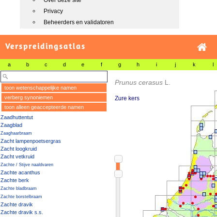
Over deze site
Privacy
Beheerders en validatoren
Verspreidingsatlas
a
b
c
d
e
f
g
h
i
j
k
l
Prunus cerasus
L.
toon wetenschappelijke namen
verberg synoniemen
Zure kers
toon alleen geaccepteerde namen
Zaadhuttentut
Zaagblad
Zaaghaarbraam
Zacht lampenpoetsergras
Zacht loogkruid
Zacht vetkruid
Zachte / Stijve naaldvaren
Zachte acanthus
Zachte berk
Zachte bladbraam
Zachte borstelbraam
Zachte dravik
Zachte dravik s.s.