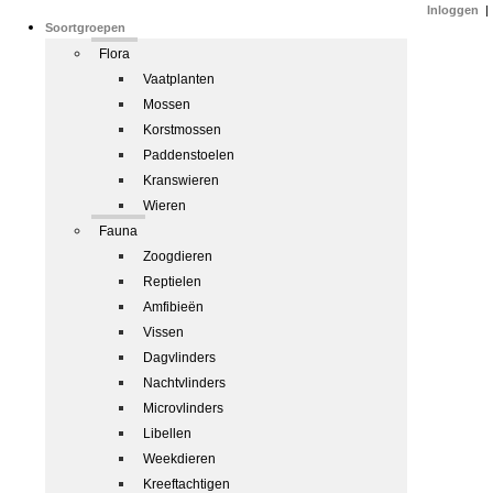
Inloggen
|
Soortgroepen
Flora
Vaatplanten
Mossen
Korstmossen
Paddenstoelen
Kranswieren
Wieren
Fauna
Zoogdieren
Reptielen
Amfibieën
Vissen
Dagvlinders
Nachtvlinders
Microvlinders
Libellen
Weekdieren
Kreeftachtigen