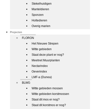
Stekelhuidigen
Manteldieren
Sponzen
Holtedieren
Overig marien
Projecten
FLORON
Het Nieuwe Strepen
Witte gebieden
Staat deze plant er nog?
Meetnet Muurplanten
Nectarindex
Oeverindex
LMF-a (Dunea)
BLWG
Witte gebieden mossen
Witte gebieden korstmossen
Staat dit mos er nog?
Staat dit korstmos er nog?