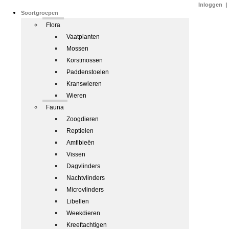
Inloggen
|
Soortgroepen
Flora
Vaatplanten
Mossen
Korstmossen
Paddenstoelen
Kranswieren
Wieren
Fauna
Zoogdieren
Reptielen
Amfibieën
Vissen
Dagvlinders
Nachtvlinders
Microvlinders
Libellen
Weekdieren
Kreeftachtigen