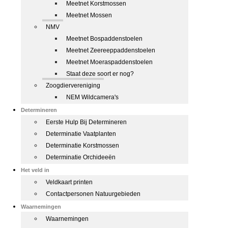
Meetnet Korstmossen
Meetnet Mossen
NMV
Meetnet Bospaddenstoelen
Meetnet Zeereeppaddenstoelen
Meetnet Moeraspaddenstoelen
Staat deze soort er nog?
Zoogdiervereniging
NEM Wildcamera's
Determineren
Eerste Hulp Bij Determineren
Determinatie Vaatplanten
Determinatie Korstmossen
Determinatie Orchideeën
Het veld in
Veldkaart printen
Contactpersonen Natuurgebieden
Waarnemingen
Waarnemingen