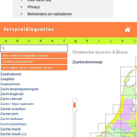
Over deze site
Privacy
Beheerders en validatoren
Verspreidingsatlas
a
b
c
d
e
f
g
h
i
j
k
l
Orobanche lucorum
A.Braun
toon wetenschappelijke namen
verberg synoniemen
Zuurbesbremraap
toon alleen geaccepteerde namen
Zaadhuttentut
Zaagblad
Zaaghaarbraam
Zacht lampenpoetsergras
Zacht loogkruid
Zacht vetkruid
Zachte / Stijve naaldvaren
Zachte acanthus
Zachte berk
Zachte bladbraam
Zachte borstelbraam
Zachte dravik
Zachte dravik s.s.