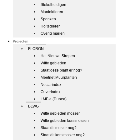
Stekelhuidigen
Manteldieren
Sponzen
Holtedieren
Overig marien
Projecten
FLORON
Het Nieuwe Strepen
Witte gebieden
Staat deze plant er nog?
Meetnet Muurplanten
Nectarindex
Oeverindex
LMF-a (Dunea)
BLWG
Witte gebieden mossen
Witte gebieden korstmossen
Staat dit mos er nog?
Staat dit korstmos er nog?