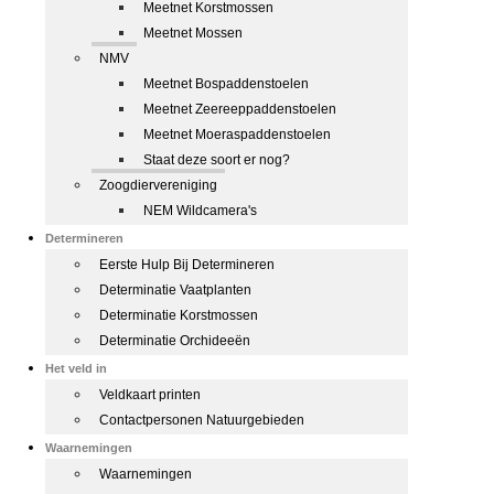
Meetnet Korstmossen
Meetnet Mossen
NMV
Meetnet Bospaddenstoelen
Meetnet Zeereeppaddenstoelen
Meetnet Moeraspaddenstoelen
Staat deze soort er nog?
Zoogdiervereniging
NEM Wildcamera's
Determineren
Eerste Hulp Bij Determineren
Determinatie Vaatplanten
Determinatie Korstmossen
Determinatie Orchideeën
Het veld in
Veldkaart printen
Contactpersonen Natuurgebieden
Waarnemingen
Waarnemingen