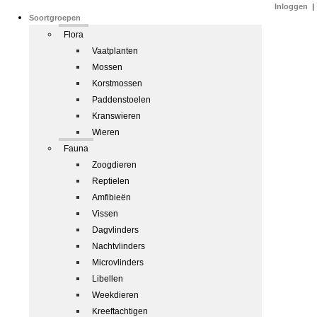
Inloggen
|
Soortgroepen
Flora
Vaatplanten
Mossen
Korstmossen
Paddenstoelen
Kranswieren
Wieren
Fauna
Zoogdieren
Reptielen
Amfibieën
Vissen
Dagvlinders
Nachtvlinders
Microvlinders
Libellen
Weekdieren
Kreeftachtigen