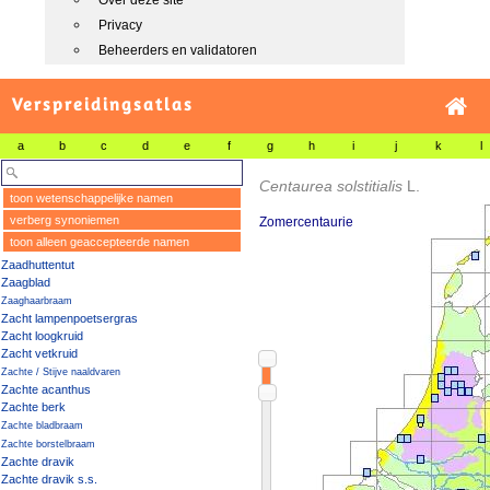
Over deze site
Privacy
Beheerders en validatoren
Verspreidingsatlas
a
b
c
d
e
f
g
h
i
j
k
l
Centaurea solstitialis
L.
toon wetenschappelijke namen
verberg synoniemen
Zomercentaurie
toon alleen geaccepteerde namen
Zaadhuttentut
Zaagblad
Zaaghaarbraam
Zacht lampenpoetsergras
Zacht loogkruid
Zacht vetkruid
Zachte / Stijve naaldvaren
Zachte acanthus
Zachte berk
Zachte bladbraam
Zachte borstelbraam
Zachte dravik
Zachte dravik s.s.