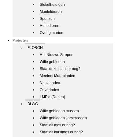
Stekelhuidigen
Manteldieren
Sponzen
Holtedieren
Overig marien
Projecten
FLORON
Het Nieuwe Strepen
Witte gebieden
Staat deze plant er nog?
Meetnet Muurplanten
Nectarindex
Oeverindex
LMF-a (Dunea)
BLWG
Witte gebieden mossen
Witte gebieden korstmossen
Staat dit mos er nog?
Staat dit korstmos er nog?