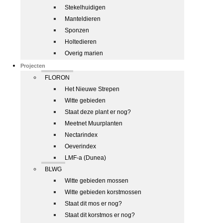
Stekelhuidigen
Manteldieren
Sponzen
Holtedieren
Overig marien
Projecten
FLORON
Het Nieuwe Strepen
Witte gebieden
Staat deze plant er nog?
Meetnet Muurplanten
Nectarindex
Oeverindex
LMF-a (Dunea)
BLWG
Witte gebieden mossen
Witte gebieden korstmossen
Staat dit mos er nog?
Staat dit korstmos er nog?