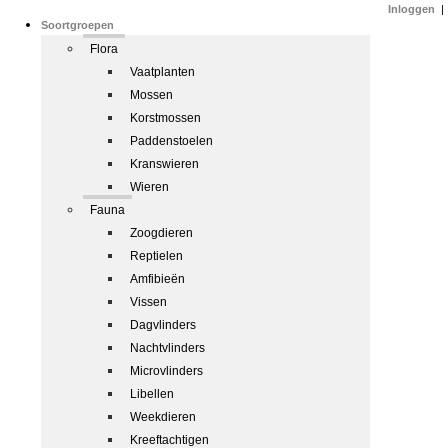
Inloggen
|
Soortgroepen
Flora
Vaatplanten
Mossen
Korstmossen
Paddenstoelen
Kranswieren
Wieren
Fauna
Zoogdieren
Reptielen
Amfibieën
Vissen
Dagvlinders
Nachtvlinders
Microvlinders
Libellen
Weekdieren
Kreeftachtigen