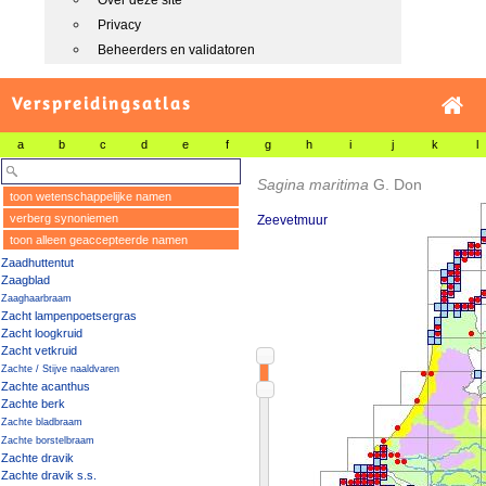
Over deze site
Privacy
Beheerders en validatoren
Verspreidingsatlas
a
b
c
d
e
f
g
h
i
j
k
l
Sagina maritima
G. Don
toon wetenschappelijke namen
verberg synoniemen
Zeevetmuur
toon alleen geaccepteerde namen
Zaadhuttentut
Zaagblad
Zaaghaarbraam
Zacht lampenpoetsergras
Zacht loogkruid
Zacht vetkruid
Zachte / Stijve naaldvaren
Zachte acanthus
Zachte berk
Zachte bladbraam
Zachte borstelbraam
Zachte dravik
Zachte dravik s.s.