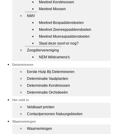
Meetnet Korstmossen
Meetnet Mossen
NMV
Meetnet Bospaddenstoelen
Meetnet Zeereeppaddenstoelen
Meetnet Moeraspaddenstoelen
Staat deze soort er nog?
Zoogdiervereniging
NEM Wildcamera's
Determineren
Eerste Hulp Bij Determineren
Determinatie Vaatplanten
Determinatie Korstmossen
Determinatie Orchideeën
Het veld in
Veldkaart printen
Contactpersonen Natuurgebieden
Waarnemingen
Waarnemingen