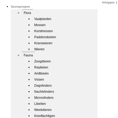
Inloggen
|
Soortgroepen
Flora
Vaatplanten
Mossen
Korstmossen
Paddenstoelen
Kranswieren
Wieren
Fauna
Zoogdieren
Reptielen
Amfibieën
Vissen
Dagvlinders
Nachtvlinders
Microvlinders
Libellen
Weekdieren
Kreeftachtigen