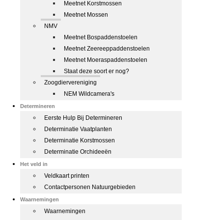
Meetnet Korstmossen
Meetnet Mossen
NMV
Meetnet Bospaddenstoelen
Meetnet Zeereeppaddenstoelen
Meetnet Moeraspaddenstoelen
Staat deze soort er nog?
Zoogdiervereniging
NEM Wildcamera's
Determineren
Eerste Hulp Bij Determineren
Determinatie Vaatplanten
Determinatie Korstmossen
Determinatie Orchideeën
Het veld in
Veldkaart printen
Contactpersonen Natuurgebieden
Waarnemingen
Waarnemingen