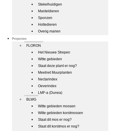
Stekelhuidigen
Manteldieren
Sponzen
Holtedieren
Overig marien
Projecten
FLORON
Het Nieuwe Strepen
Witte gebieden
Staat deze plant er nog?
Meetnet Muurplanten
Nectarindex
Oeverindex
LMF-a (Dunea)
BLWG
Witte gebieden mossen
Witte gebieden korstmossen
Staat dit mos er nog?
Staat dit korstmos er nog?