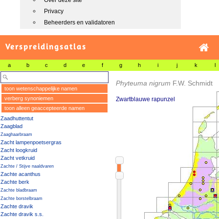
Over deze site
Privacy
Beheerders en validatoren
Verspreidingsatlas
a
b
c
d
e
f
g
h
i
j
k
l
Phyteuma nigrum
F.W. Schmidt
toon wetenschappelijke namen
verberg synoniemen
Zwartblauwe rapunzel
toon alleen geaccepteerde namen
Zaadhuttentut
Zaagblad
Zaaghaarbraam
Zacht lampenpoetsergras
Zacht loogkruid
Zacht vetkruid
Zachte / Stijve naaldvaren
Zachte acanthus
Zachte berk
Zachte bladbraam
Zachte borstelbraam
Zachte dravik
Zachte dravik s.s.