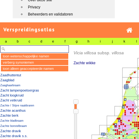
Over deze site
Privacy
Beheerders en validatoren
Verspreidingsatlas
a
b
c
d
e
f
g
h
i
j
k
l
Vicia villosa
subsp.
villosa
toon wetenschappelijke namen
verberg synoniemen
Zachte wikke
toon alleen geaccepteerde namen
Zaadhuttentut
Zaagblad
Zaaghaarbraam
Zacht lampenpoetsergras
Zacht loogkruid
Zacht vetkruid
Zachte / Stijve naaldvaren
Zachte acanthus
Zachte berk
Zachte bladbraam
Zachte borstelbraam
Zachte dravik
Zachte dravik s.s.