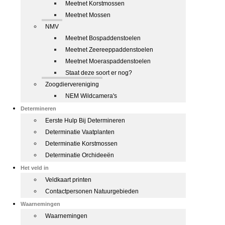
Meetnet Korstmossen
Meetnet Mossen
NMV
Meetnet Bospaddenstoelen
Meetnet Zeereeppaddenstoelen
Meetnet Moeraspaddenstoelen
Staat deze soort er nog?
Zoogdiervereniging
NEM Wildcamera's
Determineren
Eerste Hulp Bij Determineren
Determinatie Vaatplanten
Determinatie Korstmossen
Determinatie Orchideeën
Het veld in
Veldkaart printen
Contactpersonen Natuurgebieden
Waarnemingen
Waarnemingen