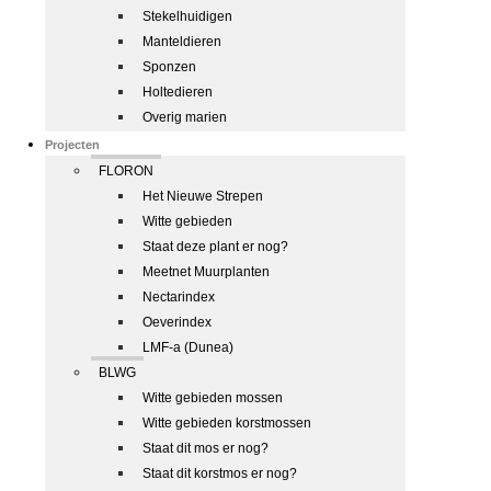
Stekelhuidigen
Manteldieren
Sponzen
Holtedieren
Overig marien
Projecten
FLORON
Het Nieuwe Strepen
Witte gebieden
Staat deze plant er nog?
Meetnet Muurplanten
Nectarindex
Oeverindex
LMF-a (Dunea)
BLWG
Witte gebieden mossen
Witte gebieden korstmossen
Staat dit mos er nog?
Staat dit korstmos er nog?