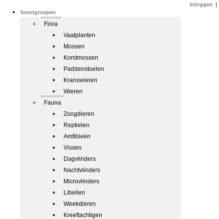
Inloggen
|
Soortgroepen
Flora
Vaatplanten
Mossen
Korstmossen
Paddenstoelen
Kranswieren
Wieren
Fauna
Zoogdieren
Reptielen
Amfibieën
Vissen
Dagvlinders
Nachtvlinders
Microvlinders
Libellen
Weekdieren
Kreeftachtigen