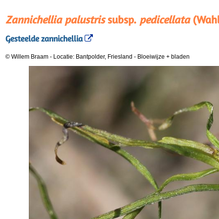
Zannichellia palustris
subsp.
pedicellata
(Wahl
Gesteelde zannichellia
© Willem Braam
-
Locatie: Bantpolder, Friesland
-
Bloeiwijze + bladen