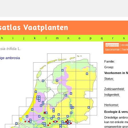
satlas Vaatplanten
h
i
j
k
l
m
n
o
p
q
r
s
algemeen
|
ecol
ia trifida
L.
taxonomie
|
her
ige ambrosia
Familie:
Groep:
Voorkomen in N
Status:
Zeldzaamheid:
Indigeniteit:
Herkomst:
Ecologie & vers
Driedelige ambros
kan tot enkele me
omgewerkte grond