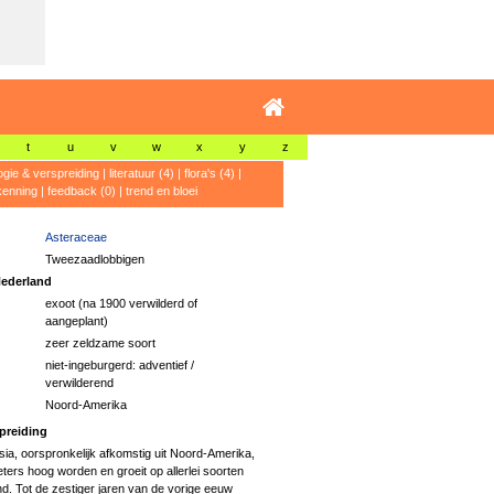
t
u
v
w
x
y
z
ogie & verspreiding
|
literatuur (4)
|
flora's (4)
|
kenning
|
feedback (0)
|
trend en bloei
Asteraceae
Tweezaadlobbigen
ederland
exoot (na 1900 verwilderd of
aangeplant)
zeer zeldzame soort
niet-ingeburgerd: adventief /
verwilderend
Noord-Amerika
preiding
ia, oorspronkelijk afkomstig uit Noord-Amerika,
ters hoog worden en groeit op allerlei soorten
. Tot de zestiger jaren van de vorige eeuw