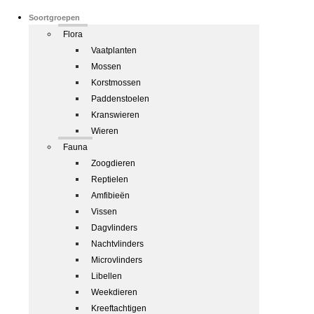
Soortgroepen
Flora
Vaatplanten
Mossen
Korstmossen
Paddenstoelen
Kranswieren
Wieren
Fauna
Zoogdieren
Reptielen
Amfibieën
Vissen
Dagvlinders
Nachtvlinders
Microvlinders
Libellen
Weekdieren
Kreeftachtigen