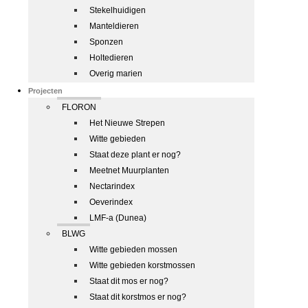
Stekelhuidigen
Manteldieren
Sponzen
Holtedieren
Overig marien
Projecten
FLORON
Het Nieuwe Strepen
Witte gebieden
Staat deze plant er nog?
Meetnet Muurplanten
Nectarindex
Oeverindex
LMF-a (Dunea)
BLWG
Witte gebieden mossen
Witte gebieden korstmossen
Staat dit mos er nog?
Staat dit korstmos er nog?