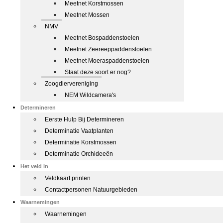
Meetnet Korstmossen
Meetnet Mossen
NMV
Meetnet Bospaddenstoelen
Meetnet Zeereeppaddenstoelen
Meetnet Moeraspaddenstoelen
Staat deze soort er nog?
Zoogdiervereniging
NEM Wildcamera's
Determineren
Eerste Hulp Bij Determineren
Determinatie Vaatplanten
Determinatie Korstmossen
Determinatie Orchideeën
Het veld in
Veldkaart printen
Contactpersonen Natuurgebieden
Waarnemingen
Waarnemingen