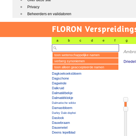
Over deze site
Privacy
Beheerders en validatoren
FLORON Verspreiding
a
b
c
d
e
f
g
Ambros
toon wetenschappelijke namen
verberg synoniemen
Driedel
toon alleen geaccepteerde namen
Dagkoekoeksbloem
Dagschone
Dagwinde
Dalkruid
Dalmatiëbekje
Dalmatiëklokje
Dalmatische wikke
Damastbloem
Darley Dale-dophei
Daslook
Dauwbraam
Dauwnetel
Deens lepelblad