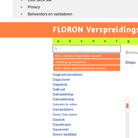
Over deze site
Privacy
Beheerders en validatoren
FLORON Verspreiding
a
b
c
d
e
f
g
Bromu
toon wetenschappelijke namen
verberg synoniemen
Dreps
toon alleen geaccepteerde namen
Dagkoekoeksbloem
Dagschone
Dagwinde
Dalkruid
Dalmatiëbekje
Dalmatiëklokje
Dalmatische wikke
Damastbloem
Darley Dale-dophei
Daslook
Dauwbraam
Dauwnetel
Deens lepelblad