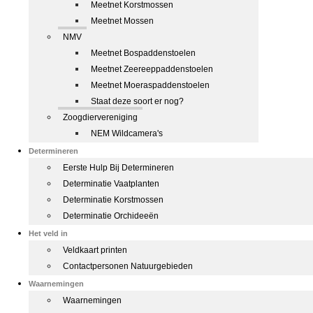
Meetnet Korstmossen
Meetnet Mossen
NMV
Meetnet Bospaddenstoelen
Meetnet Zeereeppaddenstoelen
Meetnet Moeraspaddenstoelen
Staat deze soort er nog?
Zoogdiervereniging
NEM Wildcamera's
Determineren
Eerste Hulp Bij Determineren
Determinatie Vaatplanten
Determinatie Korstmossen
Determinatie Orchideeën
Het veld in
Veldkaart printen
Contactpersonen Natuurgebieden
Waarnemingen
Waarnemingen