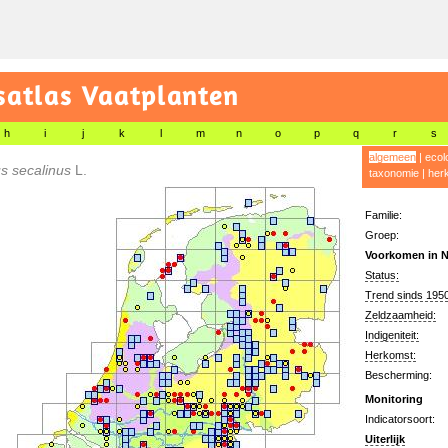
satlas Vaatplanten
h
i
j
k
l
m
n
o
p
q
r
s
algemeen
|
ecol
s secalinus
L.
taxonomie
|
her
Familie:
Groep:
Voorkomen in N
Status:
Trend sinds 1950
Zeldzaamheid:
Indigeniteit:
Herkomst:
Bescherming:
Monitoring
Indicatorsoort:
Uiterlijk