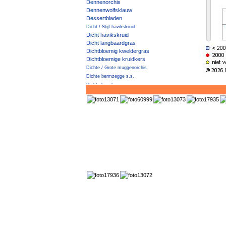
Dennenorchis
Dennenwolfsklauw
Dessertbladen
Dicht / Stijf havikskruid
Dicht havikskruid
Dicht langbaardgras
Dichtbloemig kweldergras
Dichtbloemige kruidkers
Dichte / Grote muggenorchis
Dichte bermzegge s.s.
Dichte haagbraam
Dichte muggenorchis
Dichte veldbies
Diels' Cotoneaster
Dijkviltbraam
Dik vetkruid
Dikkemanskruid
Dille
Distelbremraap
Distels
Dodemansvingers
Doffe ereprijs
Dolik
Dolkhaagbraam
Dolle kervel
Donderblad
Donderkruid
Donker kaasjeskruid