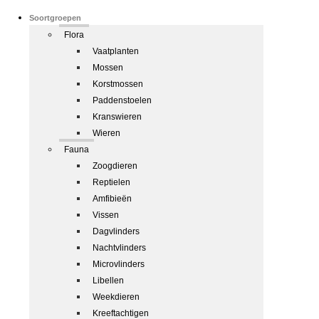
Soortgroepen
Flora
Vaatplanten
Mossen
Korstmossen
Paddenstoelen
Kranswieren
Wieren
Fauna
Zoogdieren
Reptielen
Amfibieën
Vissen
Dagvlinders
Nachtvlinders
Microvlinders
Libellen
Weekdieren
Kreeftachtigen