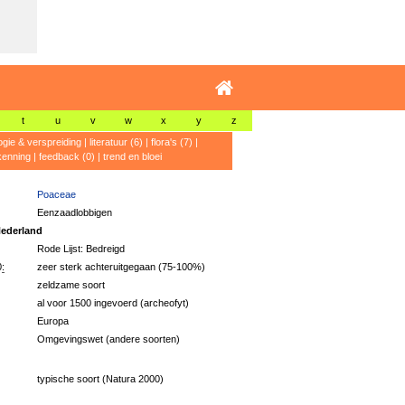
t
u
v
w
x
y
z
ogie & verspreiding
|
literatuur (6)
|
flora's (7)
|
kenning
|
feedback (0)
|
trend en bloei
Poaceae
Eenzaadlobbigen
ederland
Rode Lijst: Bedreigd
:
zeer sterk achteruitgegaan (75-100%)
zeldzame soort
al voor 1500 ingevoerd (archeofyt)
Europa
Omgevingswet (andere soorten)
typische soort (Natura 2000)