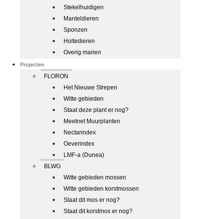
Stekelhuidigen
Manteldieren
Sponzen
Holtedieren
Overig marien
Projecten
FLORON
Het Nieuwe Strepen
Witte gebieden
Staat deze plant er nog?
Meetnet Muurplanten
Nectarindex
Oeverindex
LMF-a (Dunea)
BLWG
Witte gebieden mossen
Witte gebieden korstmossen
Staat dit mos er nog?
Staat dit korstmos er nog?