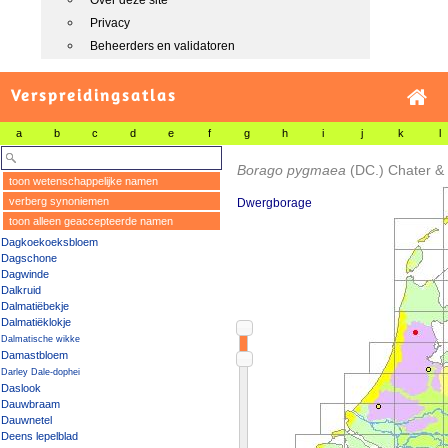
Over deze site
Privacy
Beheerders en validatoren
Verspreidingsatlas
a
b
c
d
e
f
g
h
i
j
k
l
Borago pygmaea
(DC.) Chater &
toon wetenschappelijke namen
verberg synoniemen
Dwergborage
toon alleen geaccepteerde namen
Dagkoekoeksbloem
Dagschone
Dagwinde
Dalkruid
Dalmatiëbekje
Dalmatiëklokje
Dalmatische wikke
Damastbloem
Darley Dale-dophei
Daslook
Dauwbraam
Dauwnetel
Deens lepelblad