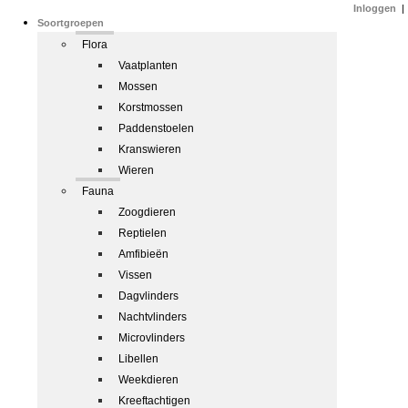
Inloggen
|
Soortgroepen
Flora
Vaatplanten
Mossen
Korstmossen
Paddenstoelen
Kranswieren
Wieren
Fauna
Zoogdieren
Reptielen
Amfibieën
Vissen
Dagvlinders
Nachtvlinders
Microvlinders
Libellen
Weekdieren
Kreeftachtigen