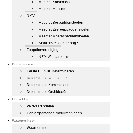
Meetnet Korstmossen
Meetnet Mossen
NMV
Meetnet Bospaddenstoelen
Meetnet Zeereeppaddenstoelen
Meetnet Moeraspaddenstoelen
Staat deze soort er nog?
Zoogdiervereniging
NEM Wildcamera's
Determineren
Eerste Hulp Bij Determineren
Determinatie Vaatplanten
Determinatie Korstmossen
Determinatie Orchideeën
Het veld in
Veldkaart printen
Contactpersonen Natuurgebieden
Waarnemingen
Waarnemingen