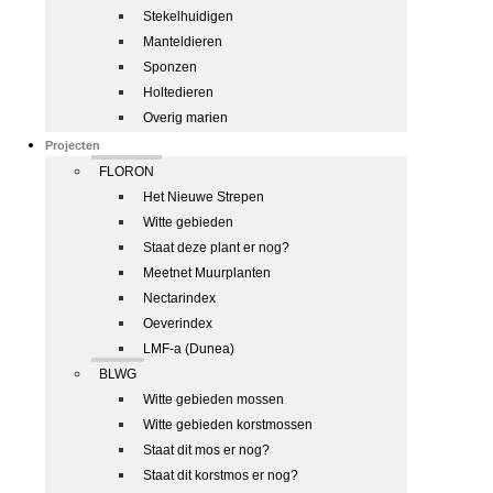
Stekelhuidigen
Manteldieren
Sponzen
Holtedieren
Overig marien
Projecten
FLORON
Het Nieuwe Strepen
Witte gebieden
Staat deze plant er nog?
Meetnet Muurplanten
Nectarindex
Oeverindex
LMF-a (Dunea)
BLWG
Witte gebieden mossen
Witte gebieden korstmossen
Staat dit mos er nog?
Staat dit korstmos er nog?