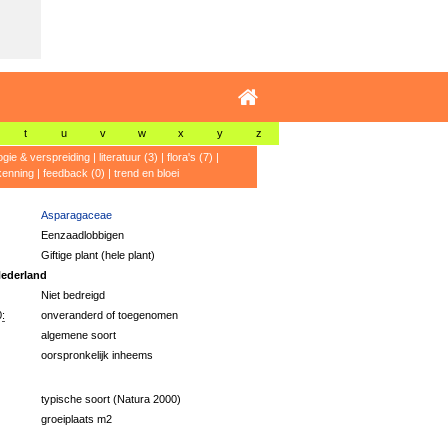
t
u
v
w
x
y
z
ogie & verspreiding
|
literatuur (3)
|
flora's (7)
|
kenning
|
feedback (0)
|
trend en bloei
Asparagaceae
Eenzaadlobbigen
Giftige plant (hele plant)
ederland
Niet bedreigd
:
onveranderd of toegenomen
algemene soort
oorspronkelijk inheems
typische soort (Natura 2000)
groeiplaats m2