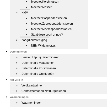
Meetnet Korstmossen
Meetnet Mossen
NMV
Meetnet Bospaddenstoelen
Meetnet Zeereeppaddenstoelen
Meetnet Moeraspaddenstoelen
Staat deze soort er nog?
Zoogdiervereniging
NEM Wildcamera's
Determineren
Eerste Hulp Bij Determineren
Determinatie Vaatplanten
Determinatie Korstmossen
Determinatie Orchideeën
Het veld in
Veldkaart printen
Contactpersonen Natuurgebieden
Waarnemingen
Waarnemingen