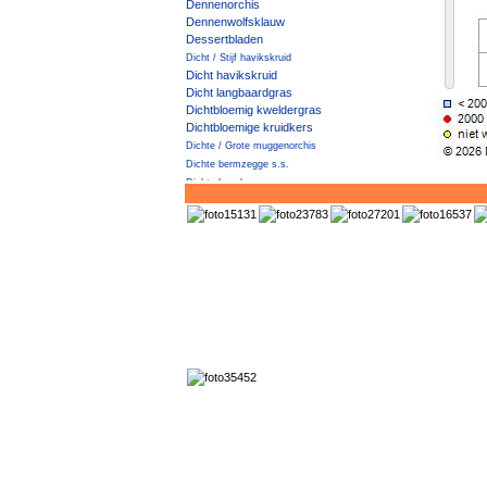
Dennenorchis
Dennenwolfsklauw
Dessertbladen
Dicht / Stijf havikskruid
Dicht havikskruid
Dicht langbaardgras
Dichtbloemig kweldergras
Dichtbloemige kruidkers
Dichte / Grote muggenorchis
Dichte bermzegge s.s.
Dichte haagbraam
Dichte muggenorchis
Dichte veldbies
Diels' Cotoneaster
Dijkviltbraam
Dik vetkruid
Dikkemanskruid
Dille
Distelbremraap
Distels
Dodemansvingers
Doffe ereprijs
Dolik
Dolkhaagbraam
Dolle kervel
Donderblad
Donderkruid
Donker kaasjeskruid