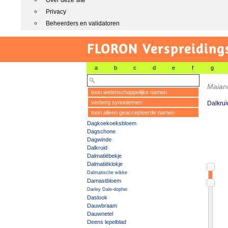
Over deze site
Privacy
Beheerders en validatoren
FLORON Verspreiding
a
b
c
d
e
f
g
Maian
toon wetenschappelijke namen
verberg synoniemen
Dalkrui
toon alleen geaccepteerde namen
Dagkoekoeksbloem
Dagschone
Dagwinde
Dalkruid
Dalmatiëbekje
Dalmatiëklokje
Dalmatische wikke
Damastbloem
Darley Dale-dophei
Daslook
Dauwbraam
Dauwnetel
Deens lepelblad