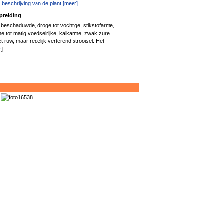
 beschrijving van de plant [meer]
preiding
p beschaduwde, droge tot vochtige, stikstofarme,
e tot matig voedselrijke, kalkarme, zwak zure
t ruw, maar redelijk verterend strooisel. Het
r
]