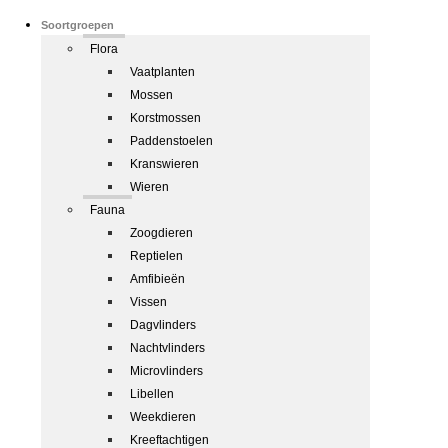
Soortgroepen
Flora
Vaatplanten
Mossen
Korstmossen
Paddenstoelen
Kranswieren
Wieren
Fauna
Zoogdieren
Reptielen
Amfibieën
Vissen
Dagvlinders
Nachtvlinders
Microvlinders
Libellen
Weekdieren
Kreeftachtigen