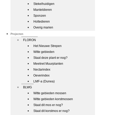
Stekelhuidigen
Manteldieren
Sponzen
Holtedieren
Overig marien
Projecten
FLORON
Het Nieuwe Strepen
Witte gebieden
Staat deze plant er nog?
Meetnet Muurplanten
Nectarindex
Oeverindex
LMF-a (Dunea)
BLWG
Witte gebieden mossen
Witte gebieden korstmossen
Staat dit mos er nog?
Staat dit korstmos er nog?