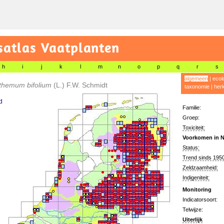
satlas Vaatplanten
h
i
j
k
l
m
n
o
p
q
r
s
algemeen
|
ecol
themum bifolium
(L.) F.W. Schmidt
taxonomie
|
her
d
Familie:
Groep:
Toxiciteit:
Voorkomen in N
Status:
Trend sinds 1950
Zeldzaamheid:
Indigeniteit:
Monitoring
Indicatorsoort:
Telwijze:
Uiterlijk