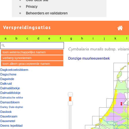
Over deze site
Privacy
Beheerders en validatoren
Verspreidingsatlas
a
b
c
d
e
f
g
h
i
j
k
l
Cymbalaria muralis
subsp.
visian
toon wetenschappelijke namen
verberg synoniemen
Donzige muurleeuwenbek
toon alleen geaccepteerde namen
Dagkoekoeksbloem
Dagschone
Dagwinde
Dalkruid
Dalmatiëbekje
Dalmatiëklokje
Dalmatische wikke
Damastbloem
Darley Dale-dophei
Daslook
Dauwbraam
Dauwnetel
Deens lepelblad