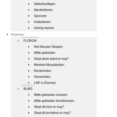
Stekelhuidigen
Manteldieren
Sponzen
Holtedieren
Overig marien
Projecten
FLORON
Het Nieuwe Strepen
Witte gebieden
Staat deze plant er nog?
Meetnet Muurplanten
Nectarindex
Oeverindex
LMF-a (Dunea)
BLWG
Witte gebieden mossen
Witte gebieden korstmossen
Staat dit mos er nog?
Staat dit korstmos er nog?