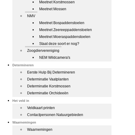
Meetnet Korstmossen
Meetnet Mossen
NMV
Meetnet Bospaddenstoelen
Meetnet Zeereeppaddenstoelen
Meetnet Moeraspaddenstoelen
Staat deze soort er nog?
Zoogdiervereniging
NEM Wildcamera's
Determineren
Eerste Hulp Bij Determineren
Determinatie Vaatplanten
Determinatie Korstmossen
Determinatie Orchideeën
Het veld in
Veldkaart printen
Contactpersonen Natuurgebieden
Waarnemingen
Waarnemingen