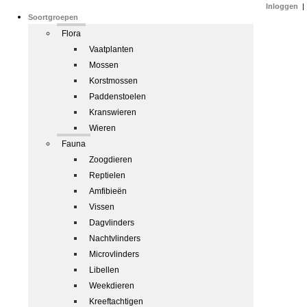
Inloggen
|
Soortgroepen
Flora
Vaatplanten
Mossen
Korstmossen
Paddenstoelen
Kranswieren
Wieren
Fauna
Zoogdieren
Reptielen
Amfibieën
Vissen
Dagvlinders
Nachtvlinders
Microvlinders
Libellen
Weekdieren
Kreeftachtigen