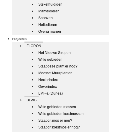
Stekelhuidigen
Manteldieren
Sponzen
Holtedieren
Overig marien
Projecten
FLORON
Het Nieuwe Strepen
Witte gebieden
Staat deze plant er nog?
Meetnet Muurplanten
Nectarindex
Oeverindex
LMF-a (Dunea)
BLWG
Witte gebieden mossen
Witte gebieden korstmossen
Staat dit mos er nog?
Staat dit korstmos er nog?