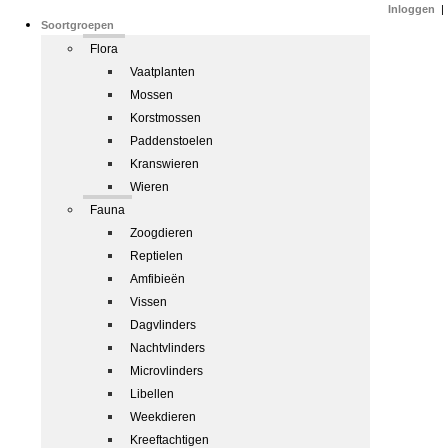
Inloggen
|
Soortgroepen
Flora
Vaatplanten
Mossen
Korstmossen
Paddenstoelen
Kranswieren
Wieren
Fauna
Zoogdieren
Reptielen
Amfibieën
Vissen
Dagvlinders
Nachtvlinders
Microvlinders
Libellen
Weekdieren
Kreeftachtigen