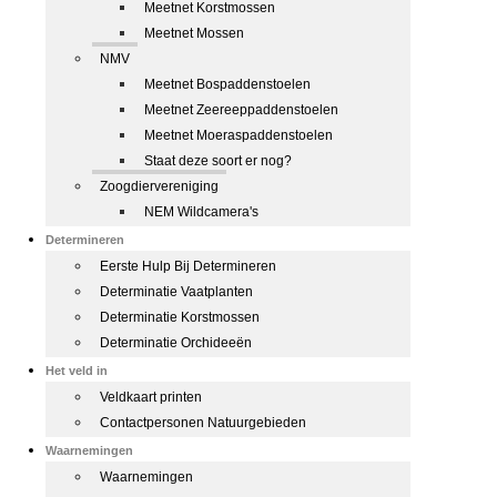
Meetnet Korstmossen
Meetnet Mossen
NMV
Meetnet Bospaddenstoelen
Meetnet Zeereeppaddenstoelen
Meetnet Moeraspaddenstoelen
Staat deze soort er nog?
Zoogdiervereniging
NEM Wildcamera's
Determineren
Eerste Hulp Bij Determineren
Determinatie Vaatplanten
Determinatie Korstmossen
Determinatie Orchideeën
Het veld in
Veldkaart printen
Contactpersonen Natuurgebieden
Waarnemingen
Waarnemingen