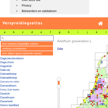
Over deze site
Privacy
Beheerders en validatoren
Verspreidingsatlas
a
b
c
d
e
f
g
h
i
j
k
l
Anethum graveolens
L.
toon wetenschappelijke namen
verberg synoniemen
Dille
toon alleen geaccepteerde namen
Dagkoekoeksbloem
Dagschone
Dagwinde
Dalkruid
Dalmatiëbekje
Dalmatiëklokje
Dalmatische wikke
Damastbloem
Darley Dale-dophei
Daslook
Dauwbraam
Dauwnetel
Deens lepelblad