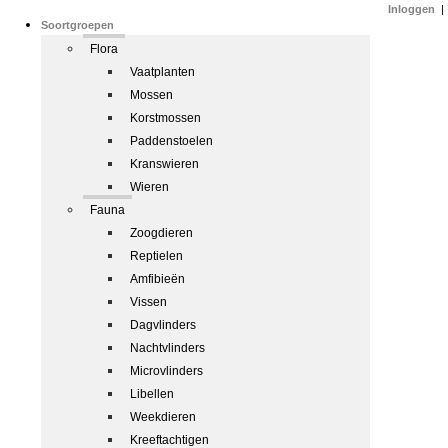
Inloggen
|
Soortgroepen
Flora
Vaatplanten
Mossen
Korstmossen
Paddenstoelen
Kranswieren
Wieren
Fauna
Zoogdieren
Reptielen
Amfibieën
Vissen
Dagvlinders
Nachtvlinders
Microvlinders
Libellen
Weekdieren
Kreeftachtigen