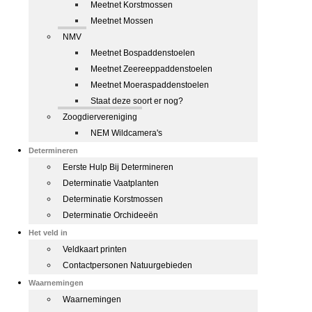
Meetnet Korstmossen
Meetnet Mossen
NMV
Meetnet Bospaddenstoelen
Meetnet Zeereeppaddenstoelen
Meetnet Moeraspaddenstoelen
Staat deze soort er nog?
Zoogdiervereniging
NEM Wildcamera's
Determineren
Eerste Hulp Bij Determineren
Determinatie Vaatplanten
Determinatie Korstmossen
Determinatie Orchideeën
Het veld in
Veldkaart printen
Contactpersonen Natuurgebieden
Waarnemingen
Waarnemingen