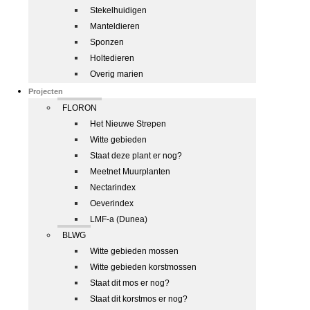
Stekelhuidigen
Manteldieren
Sponzen
Holtedieren
Overig marien
Projecten
FLORON
Het Nieuwe Strepen
Witte gebieden
Staat deze plant er nog?
Meetnet Muurplanten
Nectarindex
Oeverindex
LMF-a (Dunea)
BLWG
Witte gebieden mossen
Witte gebieden korstmossen
Staat dit mos er nog?
Staat dit korstmos er nog?