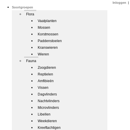
Inloggen
|
Soortgroepen
Flora
Vaatplanten
Mossen
Korstmossen
Paddenstoelen
Kranswieren
Wieren
Fauna
Zoogdieren
Reptielen
Amfibieën
Vissen
Dagvlinders
Nachtvlinders
Microvlinders
Libellen
Weekdieren
Kreeftachtigen