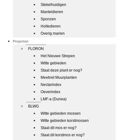
Stekelhuidigen
Manteldieren
Sponzen
Holtedieren
Overig marien
Projecten
FLORON
Het Nieuwe Strepen
Witte gebieden
Staat deze plant er nog?
Meetnet Muurplanten
Nectarindex
Oeverindex
LMF-a (Dunea)
BLWG
Witte gebieden mossen
Witte gebieden korstmossen
Staat dit mos er nog?
Staat dit korstmos er nog?