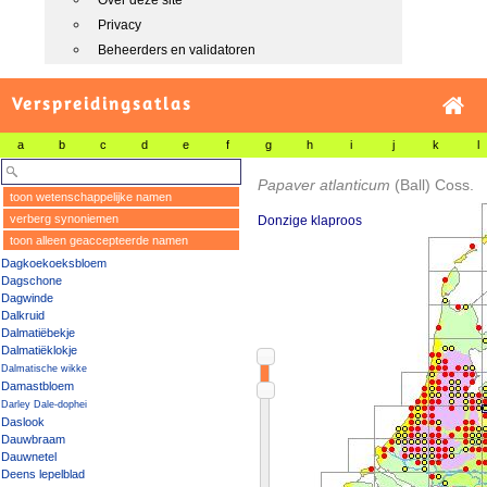
Over deze site
Privacy
Beheerders en validatoren
Verspreidingsatlas
a
b
c
d
e
f
g
h
i
j
k
l
Papaver atlanticum
(Ball) Coss.
toon wetenschappelijke namen
verberg synoniemen
Donzige klaproos
toon alleen geaccepteerde namen
Dagkoekoeksbloem
Dagschone
Dagwinde
Dalkruid
Dalmatiëbekje
Dalmatiëklokje
Dalmatische wikke
Damastbloem
Darley Dale-dophei
Daslook
Dauwbraam
Dauwnetel
Deens lepelblad