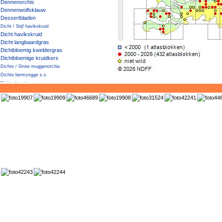
Dennenorchis
Dennenwolfsklauw
Dessertbladen
Dicht / Stijf havikskruid
Dicht havikskruid
Dicht langbaardgras
Dichtbloemig kweldergras
Dichtbloemige kruidkers
Dichte / Grote muggenorchis
Dichte bermzegge s.s.
Dichte haagbraam
Dichte muggenorchis
Dichte veldbies
Diels' Cotoneaster
Dijkviltbraam
Dik vetkruid
Dikkemanskruid
Dille
Distelbremraap
Distels
Dodemansvingers
Doffe ereprijs
Dolik
Dolkhaagbraam
Dolle kervel
Donderblad
Donderkruid
Donker kaasjeskruid