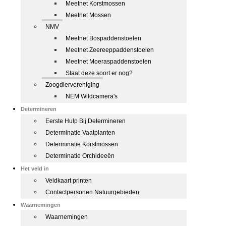
Meetnet Korstmossen
Meetnet Mossen
NMV
Meetnet Bospaddenstoelen
Meetnet Zeereeppaddenstoelen
Meetnet Moeraspaddenstoelen
Staat deze soort er nog?
Zoogdiervereniging
NEM Wildcamera's
Determineren
Eerste Hulp Bij Determineren
Determinatie Vaatplanten
Determinatie Korstmossen
Determinatie Orchideeën
Het veld in
Veldkaart printen
Contactpersonen Natuurgebieden
Waarnemingen
Waarnemingen