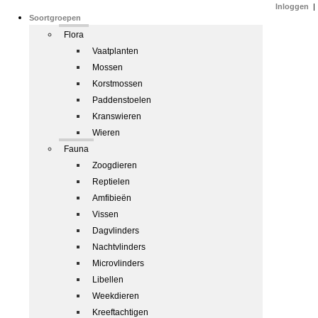
Inloggen
|
Soortgroepen
Flora
Vaatplanten
Mossen
Korstmossen
Paddenstoelen
Kranswieren
Wieren
Fauna
Zoogdieren
Reptielen
Amfibieën
Vissen
Dagvlinders
Nachtvlinders
Microvlinders
Libellen
Weekdieren
Kreeftachtigen