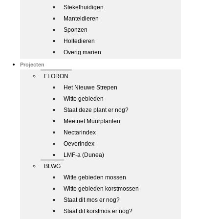
Stekelhuidigen
Manteldieren
Sponzen
Holtedieren
Overig marien
Projecten
FLORON
Het Nieuwe Strepen
Witte gebieden
Staat deze plant er nog?
Meetnet Muurplanten
Nectarindex
Oeverindex
LMF-a (Dunea)
BLWG
Witte gebieden mossen
Witte gebieden korstmossen
Staat dit mos er nog?
Staat dit korstmos er nog?