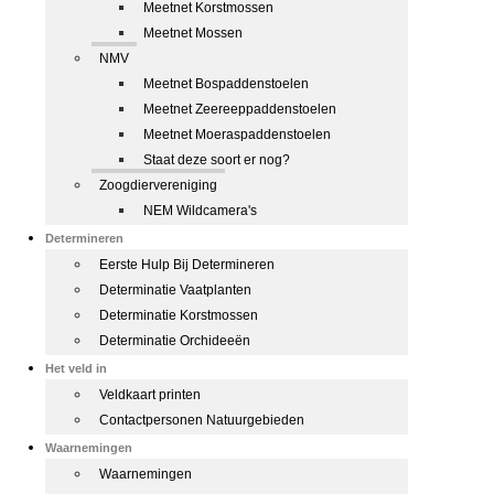
Meetnet Korstmossen
Meetnet Mossen
NMV
Meetnet Bospaddenstoelen
Meetnet Zeereeppaddenstoelen
Meetnet Moeraspaddenstoelen
Staat deze soort er nog?
Zoogdiervereniging
NEM Wildcamera's
Determineren
Eerste Hulp Bij Determineren
Determinatie Vaatplanten
Determinatie Korstmossen
Determinatie Orchideeën
Het veld in
Veldkaart printen
Contactpersonen Natuurgebieden
Waarnemingen
Waarnemingen