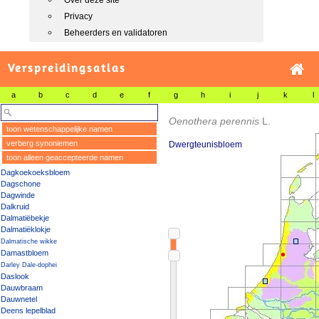
Over deze site
Privacy
Beheerders en validatoren
Verspreidingsatlas
a
b
c
d
e
f
g
h
i
j
k
l
Oenothera perennis
L.
toon wetenschappelijke namen
verberg synoniemen
Dwergteunisbloem
toon alleen geaccepteerde namen
Dagkoekoeksbloem
Dagschone
Dagwinde
Dalkruid
Dalmatiëbekje
Dalmatiëklokje
Dalmatische wikke
Damastbloem
Darley Dale-dophei
Daslook
Dauwbraam
Dauwnetel
Deens lepelblad