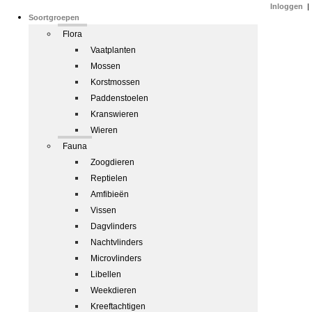
Inloggen
|
Soortgroepen
Flora
Vaatplanten
Mossen
Korstmossen
Paddenstoelen
Kranswieren
Wieren
Fauna
Zoogdieren
Reptielen
Amfibieën
Vissen
Dagvlinders
Nachtvlinders
Microvlinders
Libellen
Weekdieren
Kreeftachtigen