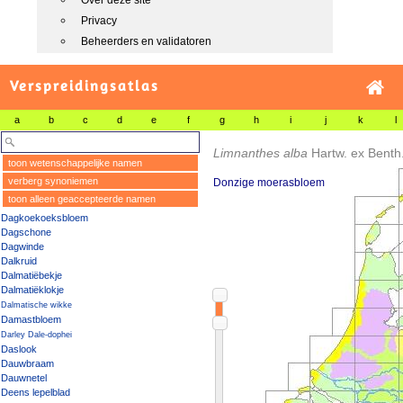
Over deze site
Privacy
Beheerders en validatoren
Verspreidingsatlas
a
b
c
d
e
f
g
h
i
j
k
l
Limnanthes alba
Hartw. ex Benth
toon wetenschappelijke namen
verberg synoniemen
Donzige moerasbloem
toon alleen geaccepteerde namen
Dagkoekoeksbloem
Dagschone
Dagwinde
Dalkruid
Dalmatiëbekje
Dalmatiëklokje
Dalmatische wikke
Damastbloem
Darley Dale-dophei
Daslook
Dauwbraam
Dauwnetel
Deens lepelblad