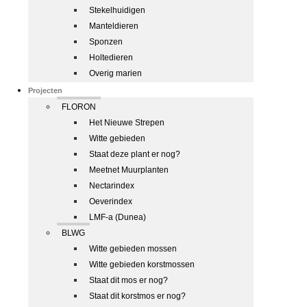
Stekelhuidigen
Manteldieren
Sponzen
Holtedieren
Overig marien
Projecten
FLORON
Het Nieuwe Strepen
Witte gebieden
Staat deze plant er nog?
Meetnet Muurplanten
Nectarindex
Oeverindex
LMF-a (Dunea)
BLWG
Witte gebieden mossen
Witte gebieden korstmossen
Staat dit mos er nog?
Staat dit korstmos er nog?