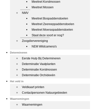
Meetnet Korstmossen
Meetnet Mossen
NMV
Meetnet Bospaddenstoelen
Meetnet Zeereeppaddenstoelen
Meetnet Moeraspaddenstoelen
Staat deze soort er nog?
Zoogdiervereniging
NEM Wildcamera's
Determineren
Eerste Hulp Bij Determineren
Determinatie Vaatplanten
Determinatie Korstmossen
Determinatie Orchideeën
Het veld in
Veldkaart printen
Contactpersonen Natuurgebieden
Waarnemingen
Waarnemingen