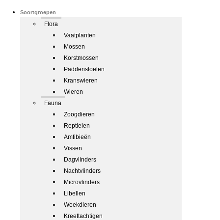
Soortgroepen
Flora
Vaatplanten
Mossen
Korstmossen
Paddenstoelen
Kranswieren
Wieren
Fauna
Zoogdieren
Reptielen
Amfibieën
Vissen
Dagvlinders
Nachtvlinders
Microvlinders
Libellen
Weekdieren
Kreeftachtigen