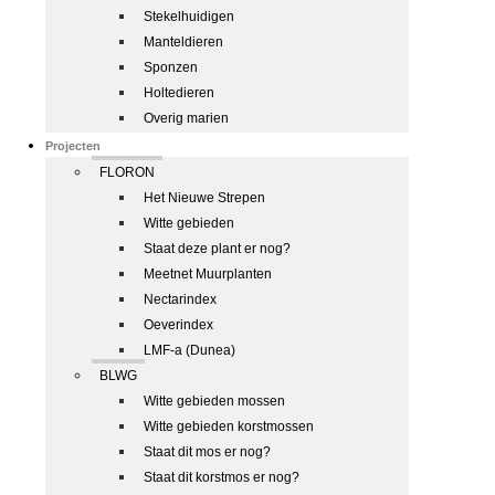
Stekelhuidigen
Manteldieren
Sponzen
Holtedieren
Overig marien
Projecten
FLORON
Het Nieuwe Strepen
Witte gebieden
Staat deze plant er nog?
Meetnet Muurplanten
Nectarindex
Oeverindex
LMF-a (Dunea)
BLWG
Witte gebieden mossen
Witte gebieden korstmossen
Staat dit mos er nog?
Staat dit korstmos er nog?