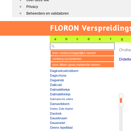
Over deze site
Privacy
Beheerders en validatoren
FLORON Verspreiding
a
b
c
d
e
f
g
Oroban
toon wetenschappelijke namen
verberg synoniemen
Distel
toon alleen geaccepteerde namen
Dagkoekoeksbloem
Dagschone
Dagwinde
Dalkruid
Dalmatiëbekje
Dalmatiëklokje
Dalmatische wikke
Damastbloem
Darley Dale-dophei
Daslook
Dauwbraam
Dauwnetel
Deens lepelblad