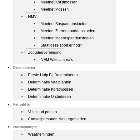
Meetnet Korstmossen
Meetnet Mossen
NMV
Meetnet Bospaddenstoelen
Meetnet Zeereeppaddenstoelen
Meetnet Moeraspaddenstoelen
Staat deze soort er nog?
Zoogdiervereniging
NEM Wildcamera's
Determineren
Eerste Hulp Bij Determineren
Determinatie Vaatplanten
Determinatie Korstmossen
Determinatie Orchideeën
Het veld in
Veldkaart printen
Contactpersonen Natuurgebieden
Waarnemingen
Waarnemingen