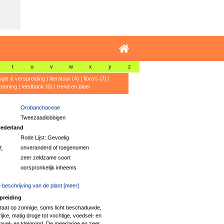
t
u
v
w
x
y
z
ogie & verspreiding
|
literatuur (4)
|
flora's (7)
|
kenning
|
feedback (0)
|
trend en bloei
Orobanchaceae
Tweezaadlobbigen
ederland
Rode Lijst: Gevoelig
:
onveranderd of toegenomen
zeer zeldzame soort
oorspronkelijk inheems
 beschrijving van de plant [meer]
preiding
taat op zonnige, soms licht beschaduwde,
jke, matig droge tot vochtige, voedsel- en
zavel- en kleigrond. De meerjarige en zeer