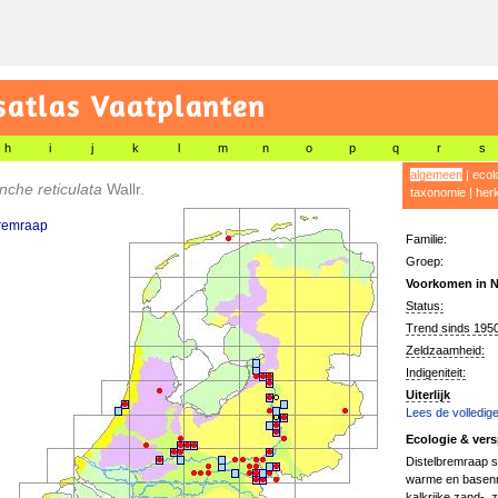
satlas Vaatplanten
h
i
j
k
l
m
n
o
p
q
r
s
algemeen
|
ecol
che reticulata
Wallr.
taxonomie
|
her
bremraap
Familie:
Groep:
Voorkomen in N
Status:
Trend sinds 1950
Zeldzaamheid:
Indigeniteit:
Uiterlijk
Lees de volledige
Ecologie & vers
Distelbremraap s
warme en basenri
kalkrijke zand-, 