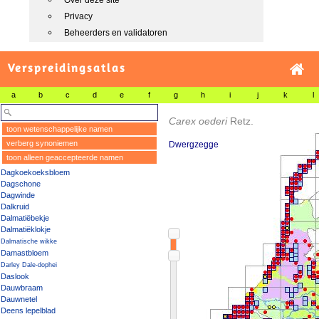
Over deze site
Privacy
Beheerders en validatoren
Verspreidingsatlas
a
b
c
d
e
f
g
h
i
j
k
l
Carex oederi
Retz.
toon wetenschappelijke namen
verberg synoniemen
Dwergzegge
toon alleen geaccepteerde namen
Dagkoekoeksbloem
Dagschone
Dagwinde
Dalkruid
Dalmatiëbekje
Dalmatiëklokje
Dalmatische wikke
Damastbloem
Darley Dale-dophei
Daslook
Dauwbraam
Dauwnetel
Deens lepelblad