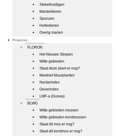
Stekelhuidigen
Manteldieren
Sponzen
Holtedieren
Overig marien
Projecten
FLORON
Het Nieuwe Strepen
Witte gebieden
Staat deze plant er nog?
Meetnet Muurplanten
Nectarindex
Oeverindex
LMF-a (Dunea)
BLWG
Witte gebieden mossen
Witte gebieden korstmossen
Staat dit mos er nog?
Staat dit korstmos er nog?