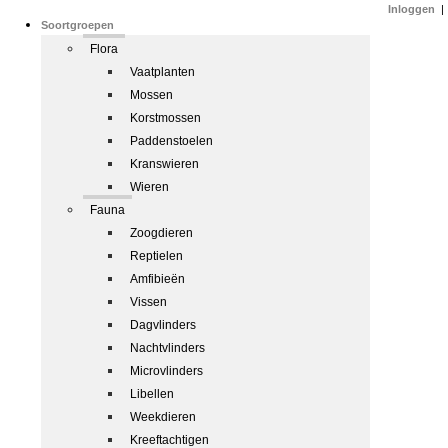
Inloggen
|
Soortgroepen
Flora
Vaatplanten
Mossen
Korstmossen
Paddenstoelen
Kranswieren
Wieren
Fauna
Zoogdieren
Reptielen
Amfibieën
Vissen
Dagvlinders
Nachtvlinders
Microvlinders
Libellen
Weekdieren
Kreeftachtigen