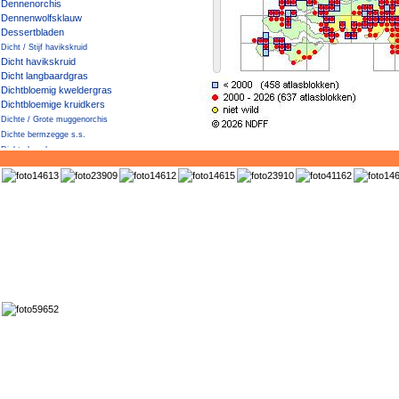
Dennenorchis
Dennenwolfsklauw
Dessertbladen
Dicht / Stijf havikskruid
Dicht havikskruid
Dicht langbaardgras
Dichtbloemig kweldergras
Dichtbloemige kruidkers
Dichte / Grote muggenorchis
Dichte bermzegge s.s.
Dichte haagbraam
Dichte muggenorchis
Dichte veldbies
Diels' Cotoneaster
Dijkviltbraam
Dik vetkruid
Dikkemanskruid
Dille
Distelbremraap
Distels
Dodemansvingers
Doffe ereprijs
Dolik
Dolkhaagbraam
Dolle kervel
Donderblad
Donderkruid
Donker kaasjeskruid