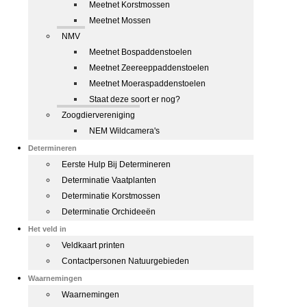
Meetnet Korstmossen
Meetnet Mossen
NMV
Meetnet Bospaddenstoelen
Meetnet Zeereeppaddenstoelen
Meetnet Moeraspaddenstoelen
Staat deze soort er nog?
Zoogdiervereniging
NEM Wildcamera's
Determineren
Eerste Hulp Bij Determineren
Determinatie Vaatplanten
Determinatie Korstmossen
Determinatie Orchideeën
Het veld in
Veldkaart printen
Contactpersonen Natuurgebieden
Waarnemingen
Waarnemingen