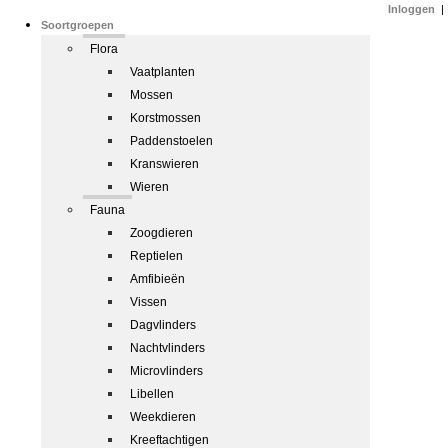
Inloggen
|
Soortgroepen
Flora
Vaatplanten
Mossen
Korstmossen
Paddenstoelen
Kranswieren
Wieren
Fauna
Zoogdieren
Reptielen
Amfibieën
Vissen
Dagvlinders
Nachtvlinders
Microvlinders
Libellen
Weekdieren
Kreeftachtigen