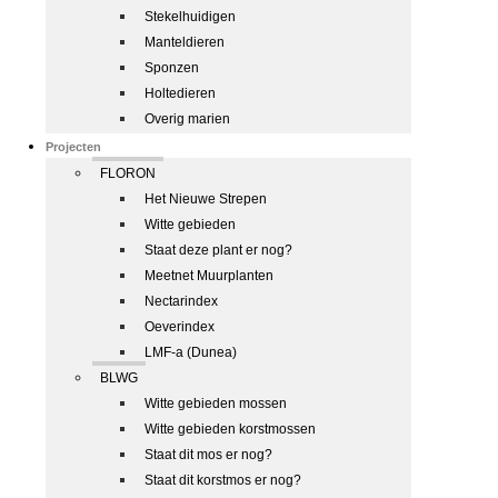
Stekelhuidigen
Manteldieren
Sponzen
Holtedieren
Overig marien
Projecten
FLORON
Het Nieuwe Strepen
Witte gebieden
Staat deze plant er nog?
Meetnet Muurplanten
Nectarindex
Oeverindex
LMF-a (Dunea)
BLWG
Witte gebieden mossen
Witte gebieden korstmossen
Staat dit mos er nog?
Staat dit korstmos er nog?