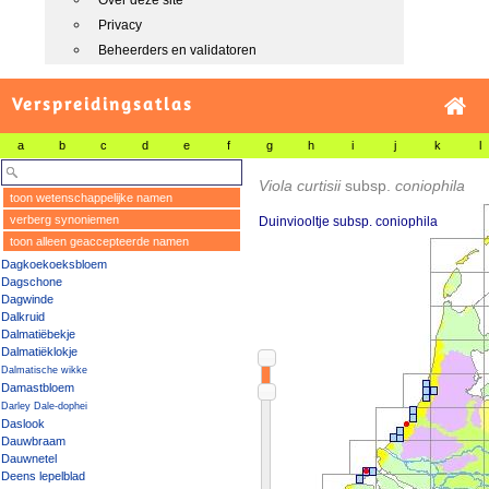
Over deze site
Privacy
Beheerders en validatoren
Verspreidingsatlas
a
b
c
d
e
f
g
h
i
j
k
l
Viola curtisii
subsp.
coniophila
toon wetenschappelijke namen
verberg synoniemen
Duinviooltje subsp. coniophila
toon alleen geaccepteerde namen
Dagkoekoeksbloem
Dagschone
Dagwinde
Dalkruid
Dalmatiëbekje
Dalmatiëklokje
Dalmatische wikke
Damastbloem
Darley Dale-dophei
Daslook
Dauwbraam
Dauwnetel
Deens lepelblad