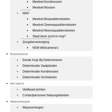
Meetnet Korstmossen
Meetnet Mossen
NMV
Meetnet Bospaddenstoelen
Meetnet Zeereeppaddenstoelen
Meetnet Moeraspaddenstoelen
Staat deze soort er nog?
Zoogdiervereniging
NEM Wildcamera's
Determineren
Eerste Hulp Bij Determineren
Determinatie Vaatplanten
Determinatie Korstmossen
Determinatie Orchideeën
Het veld in
Veldkaart printen
Contactpersonen Natuurgebieden
Waarnemingen
Waarnemingen