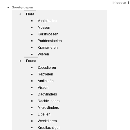
Inloggen
|
Soortgroepen
Flora
Vaatplanten
Mossen
Korstmossen
Paddenstoelen
Kranswieren
Wieren
Fauna
Zoogdieren
Reptielen
Amfibieën
Vissen
Dagvlinders
Nachtvlinders
Microvlinders
Libellen
Weekdieren
Kreeftachtigen