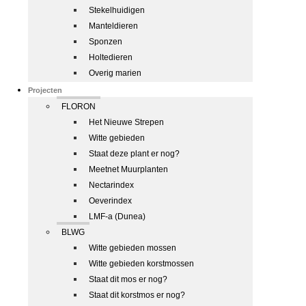
Stekelhuidigen
Manteldieren
Sponzen
Holtedieren
Overig marien
Projecten
FLORON
Het Nieuwe Strepen
Witte gebieden
Staat deze plant er nog?
Meetnet Muurplanten
Nectarindex
Oeverindex
LMF-a (Dunea)
BLWG
Witte gebieden mossen
Witte gebieden korstmossen
Staat dit mos er nog?
Staat dit korstmos er nog?