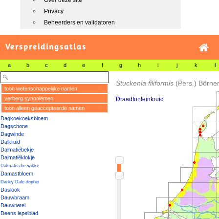
Over deze site
Privacy
Beheerders en validatoren
Verspreidingsatlas
a
b
c
d
e
f
g
h
i
j
k
l
Stuckenia filiformis
(Pers.) Börne
toon wetenschappelijke namen
verberg synoniemen
Draadfonteinkruid
toon alleen geaccepteerde namen
Dagkoekoeksbloem
Dagschone
Dagwinde
Dalkruid
Dalmatiëbekje
Dalmatiëklokje
Dalmatische wikke
Damastbloem
Darley Dale-dophei
Daslook
Dauwbraam
Dauwnetel
Deens lepelblad