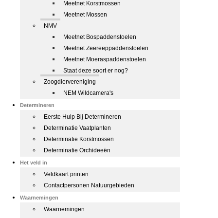
Meetnet Korstmossen
Meetnet Mossen
NMV
Meetnet Bospaddenstoelen
Meetnet Zeereeppaddenstoelen
Meetnet Moeraspaddenstoelen
Staat deze soort er nog?
Zoogdiervereniging
NEM Wildcamera's
Determineren
Eerste Hulp Bij Determineren
Determinatie Vaatplanten
Determinatie Korstmossen
Determinatie Orchideeën
Het veld in
Veldkaart printen
Contactpersonen Natuurgebieden
Waarnemingen
Waarnemingen