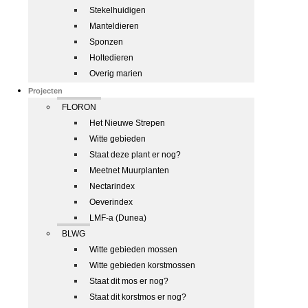
Stekelhuidigen
Manteldieren
Sponzen
Holtedieren
Overig marien
Projecten
FLORON
Het Nieuwe Strepen
Witte gebieden
Staat deze plant er nog?
Meetnet Muurplanten
Nectarindex
Oeverindex
LMF-a (Dunea)
BLWG
Witte gebieden mossen
Witte gebieden korstmossen
Staat dit mos er nog?
Staat dit korstmos er nog?