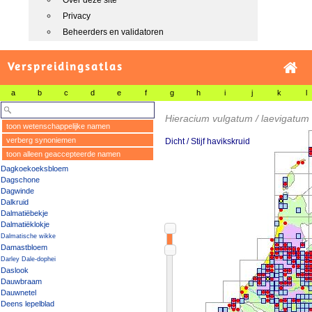
Over deze site
Privacy
Beheerders en validatoren
Verspreidingsatlas
a
b
c
d
e
f
g
h
i
j
k
l
Hieracium vulgatum / laevigatum
toon wetenschappelijke namen
verberg synoniemen
Dicht / Stijf havikskruid
toon alleen geaccepteerde namen
Dagkoekoeksbloem
Dagschone
Dagwinde
Dalkruid
Dalmatiëbekje
Dalmatiëklokje
Dalmatische wikke
Damastbloem
Darley Dale-dophei
Daslook
Dauwbraam
Dauwnetel
Deens lepelblad