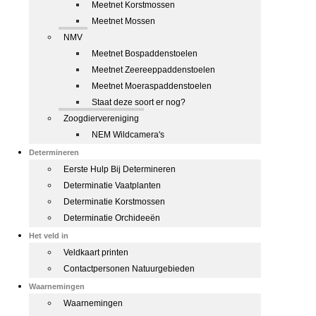
Meetnet Korstmossen
Meetnet Mossen
NMV
Meetnet Bospaddenstoelen
Meetnet Zeereeppaddenstoelen
Meetnet Moeraspaddenstoelen
Staat deze soort er nog?
Zoogdiervereniging
NEM Wildcamera's
Determineren
Eerste Hulp Bij Determineren
Determinatie Vaatplanten
Determinatie Korstmossen
Determinatie Orchideeën
Het veld in
Veldkaart printen
Contactpersonen Natuurgebieden
Waarnemingen
Waarnemingen