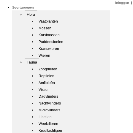
Inloggen
|
Soortgroepen
Flora
Vaatplanten
Mossen
Korstmossen
Paddenstoelen
Kranswieren
Wieren
Fauna
Zoogdieren
Reptielen
Amfibieën
Vissen
Dagvlinders
Nachtvlinders
Microvlinders
Libellen
Weekdieren
Kreeftachtigen