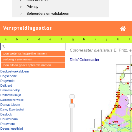
Over deze site
Privacy
Beheerders en validatoren
Verspreidingsatlas
a
b
c
d
e
f
g
h
i
j
k
l
Cotoneaster dielsianus
E. Pritz. 
toon wetenschappelijke namen
verberg synoniemen
Diels' Cotoneaster
toon alleen geaccepteerde namen
Dagkoekoeksbloem
Dagschone
Dagwinde
Dalkruid
Dalmatiëbekje
Dalmatiëklokje
Dalmatische wikke
Damastbloem
Darley Dale-dophei
Daslook
Dauwbraam
Dauwnetel
Deens lepelblad