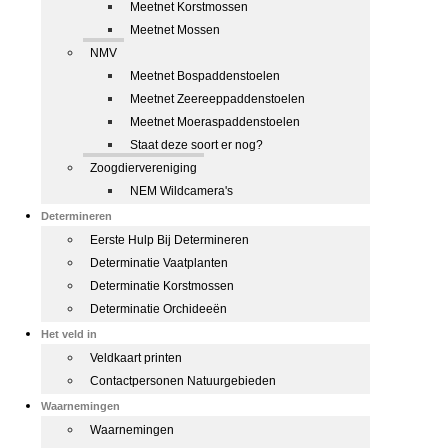
Meetnet Korstmossen
Meetnet Mossen
NMV
Meetnet Bospaddenstoelen
Meetnet Zeereeppaddenstoelen
Meetnet Moeraspaddenstoelen
Staat deze soort er nog?
Zoogdiervereniging
NEM Wildcamera's
Determineren
Eerste Hulp Bij Determineren
Determinatie Vaatplanten
Determinatie Korstmossen
Determinatie Orchideeën
Het veld in
Veldkaart printen
Contactpersonen Natuurgebieden
Waarnemingen
Waarnemingen