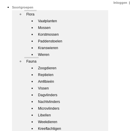
Inloggen
|
Soortgroepen
Flora
Vaatplanten
Mossen
Korstmossen
Paddenstoelen
Kranswieren
Wieren
Fauna
Zoogdieren
Reptielen
Amfibieën
Vissen
Dagvlinders
Nachtvlinders
Microvlinders
Libellen
Weekdieren
Kreeftachtigen