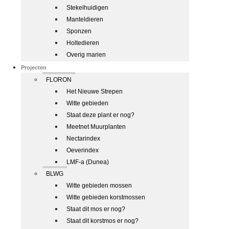
Stekelhuidigen
Manteldieren
Sponzen
Holtedieren
Overig marien
Projecten
FLORON
Het Nieuwe Strepen
Witte gebieden
Staat deze plant er nog?
Meetnet Muurplanten
Nectarindex
Oeverindex
LMF-a (Dunea)
BLWG
Witte gebieden mossen
Witte gebieden korstmossen
Staat dit mos er nog?
Staat dit korstmos er nog?