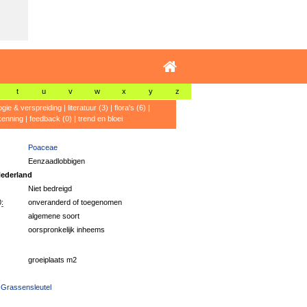
t
u
v
w
x
y
z
ogie & verspreiding
|
literatuur (3)
|
flora's (6)
|
kenning
|
feedback (0)
|
trend en bloei
Poaceae
Eenzaadlobbigen
ederland
Niet bedreigd
:
onveranderd of toegenomen
algemene soort
oorspronkelijk inheems
groeiplaats m2
 Grassensleutel