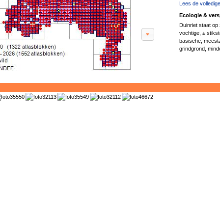
Lees de volledige
Ecologie & vers
Duinriet staat op
vochtige, ± stiks
basische, meesta
grindgrond, minder