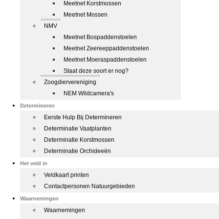
Meetnet Korstmossen
Meetnet Mossen
NMV
Meetnet Bospaddenstoelen
Meetnet Zeereeppaddenstoelen
Meetnet Moeraspaddenstoelen
Staat deze soort er nog?
Zoogdiervereniging
NEM Wildcamera's
Determineren
Eerste Hulp Bij Determineren
Determinatie Vaatplanten
Determinatie Korstmossen
Determinatie Orchideeën
Het veld in
Veldkaart printen
Contactpersonen Natuurgebieden
Waarnemingen
Waarnemingen