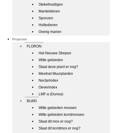
Stekelhuidigen
Manteldieren
Sponzen
Holtedieren
Overig marien
Projecten
FLORON
Het Nieuwe Strepen
Witte gebieden
Staat deze plant er nog?
Meetnet Muurplanten
Nectarindex
Oeverindex
LMF-a (Dunea)
BLWG
Witte gebieden mossen
Witte gebieden korstmossen
Staat dit mos er nog?
Staat dit korstmos er nog?