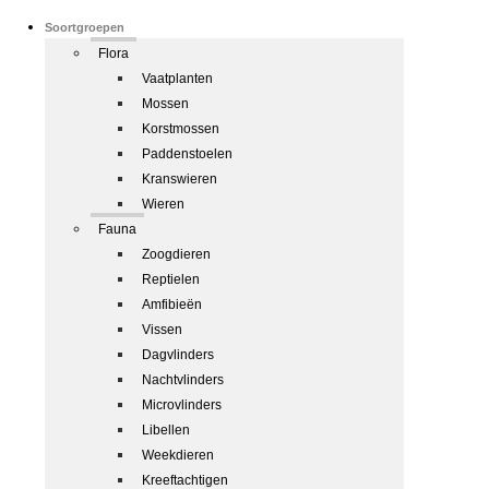
Soortgroepen
Flora
Vaatplanten
Mossen
Korstmossen
Paddenstoelen
Kranswieren
Wieren
Fauna
Zoogdieren
Reptielen
Amfibieën
Vissen
Dagvlinders
Nachtvlinders
Microvlinders
Libellen
Weekdieren
Kreeftachtigen