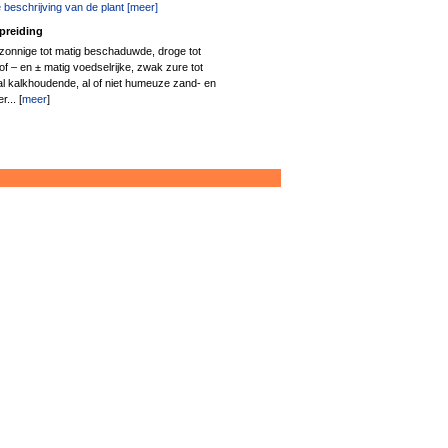
 beschrijving van de plant [meer]
preiding
 zonnige tot matig beschaduwde, droge tot
tof – en ± matig voedselrijke, zwak zure tot
l kalkhoudende, al of niet humeuze zand- en
... [
meer
]