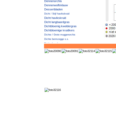
Dennenorchis
Dennenwolfsklauw
Dessertbladen
Dicht / Stijf havikskruid
Dicht havikskruid
Dicht langbaardgras
Dichtbloemig kweldergras
Dichtbloemige kruidkers
Dichte / Grote muggenorchis
Dichte bermzegge s.s.
Dichte haagbraam
Dichte muggenorchis
Dichte veldbies
Diels' Cotoneaster
Dijkviltbraam
Dik vetkruid
Dikkemanskruid
Dille
Distelbremraap
Distels
Dodemansvingers
Doffe ereprijs
Dolik
Dolkhaagbraam
Dolle kervel
Donderblad
Donderkruid
Donker kaasjeskruid