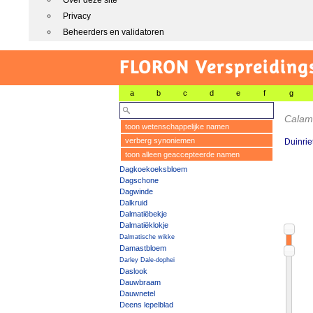
Over deze site
Privacy
Beheerders en validatoren
FLORON Verspreiding
a
b
c
d
e
f
g
Calama
toon wetenschappelijke namen
verberg synoniemen
Duinrie
toon alleen geaccepteerde namen
Dagkoekoeksbloem
Dagschone
Dagwinde
Dalkruid
Dalmatiëbekje
Dalmatiëklokje
Dalmatische wikke
Damastbloem
Darley Dale-dophei
Daslook
Dauwbraam
Dauwnetel
Deens lepelblad