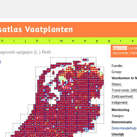
satlas Vaatplanten
h
i
j
k
l
m
n
o
p
q
r
s
algemeen
|
ecol
grostis epigejos
(L.) Roth
taxonomie
|
her
t
Familie:
Groep:
Voorkomen in N
Status:
Trend sinds 1950
Zeldzaamheid:
Indigeniteit:
Monitoring
Telwijze:
Determinatie
Determinatiehulp
Uiterlijk