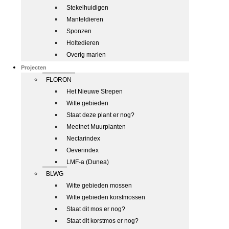
Stekelhuidigen
Manteldieren
Sponzen
Holtedieren
Overig marien
Projecten
FLORON
Het Nieuwe Strepen
Witte gebieden
Staat deze plant er nog?
Meetnet Muurplanten
Nectarindex
Oeverindex
LMF-a (Dunea)
BLWG
Witte gebieden mossen
Witte gebieden korstmossen
Staat dit mos er nog?
Staat dit korstmos er nog?