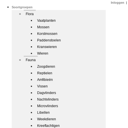
Inloggen
|
Soortgroepen
Flora
Vaatplanten
Mossen
Korstmossen
Paddenstoelen
Kranswieren
Wieren
Fauna
Zoogdieren
Reptielen
Amfibieën
Vissen
Dagvlinders
Nachtvlinders
Microvlinders
Libellen
Weekdieren
Kreeftachtigen