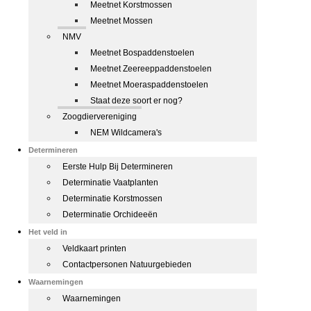
Meetnet Korstmossen
Meetnet Mossen
NMV
Meetnet Bospaddenstoelen
Meetnet Zeereeppaddenstoelen
Meetnet Moeraspaddenstoelen
Staat deze soort er nog?
Zoogdiervereniging
NEM Wildcamera's
Determineren
Eerste Hulp Bij Determineren
Determinatie Vaatplanten
Determinatie Korstmossen
Determinatie Orchideeën
Het veld in
Veldkaart printen
Contactpersonen Natuurgebieden
Waarnemingen
Waarnemingen