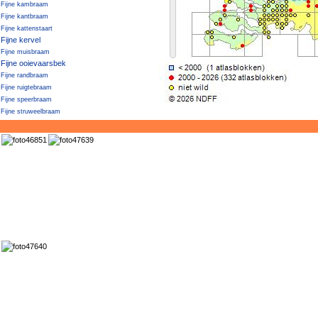
Fijne kambraam
Fijne kantbraam
Fijne kattenstaart
Fijne kervel
Fijne muisbraam
Fijne ooievaarsbek
Fijne randbraam
Fijne ruigtebraam
Fijne speerbraam
Fijne struweelbraam
Fijne tandbraam
Fijne waterranonkel
Fijngekraagde winterakoniet
Fijnspar
Fijnstengelige vrouwenmantel
Finse meelbes
Fioringras
Fioringras / Hoog struisgras
Fioringras × Baardgras
Fladderiep
Fleskalebas
Florentijns havikskruid
Fluitenkruid
Fluweelblad
Fluweelbraam
Fonteinkruid (smalbladige soorten)
Forez-streepvaren