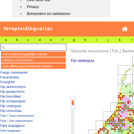
Over deze site
Privacy
Beheerders en validatoren
Verspreidingsatlas
a
b
c
d
e
f
g
h
i
j
k
l
Nassella tenuissima
(Trin.) Bark
toon wetenschappelijke namen
verberg synoniemen
Fijn vedergras
toon alleen geaccepteerde namen
Fangs cotoneaster
Fazantenbes
Fenegriek
Fijn akkerscherm
Fijn goudscherm
Fijn hoornblad
Fijn schapengras
Fijn vedergras
Fijn venushaar
Fijne / Grote waterranonkel
Fijne / Zilte waterranonkel
Fijne draadgierst
Fijne haagbraam