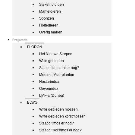
Stekelhuidigen
Manteldieren
Sponzen
Holtedieren
Overig marien
Projecten
FLORON
Het Nieuwe Strepen
Witte gebieden
Staat deze plant er nog?
Meetnet Muurplanten
Nectarindex
Oeverindex
LMF-a (Dunea)
BLWG
Witte gebieden mossen
Witte gebieden korstmossen
Staat dit mos er nog?
Staat dit korstmos er nog?