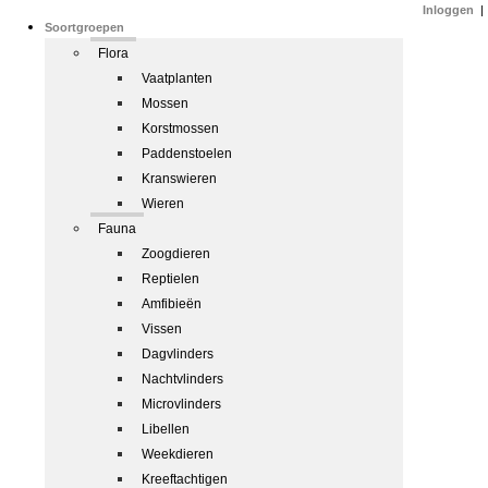
Inloggen
|
Soortgroepen
Flora
Vaatplanten
Mossen
Korstmossen
Paddenstoelen
Kranswieren
Wieren
Fauna
Zoogdieren
Reptielen
Amfibieën
Vissen
Dagvlinders
Nachtvlinders
Microvlinders
Libellen
Weekdieren
Kreeftachtigen