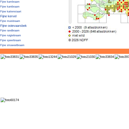
Fijne kambraam
Fijne kantbraam
Fijne kattenstaart
Fijne kervel
Fijne muisbraam
Fijne ooievaarsbek
Fijne randbraam
Fijne ruigtebraam
Fijne speerbraam
Fijne struweelbraam
Fijne tandbraam
Fijne waterranonkel
Fijngekraagde winterakoniet
Fijnspar
Fijnstengelige vrouwenmantel
Finse meelbes
Fioringras
Fioringras / Hoog struisgras
Fioringras × Baardgras
Fladderiep
Fleskalebas
Florentijns havikskruid
Fluitenkruid
Fluweelblad
Fluweelbraam
Fonteinkruid (smalbladige soorten)
Forez-streepvaren