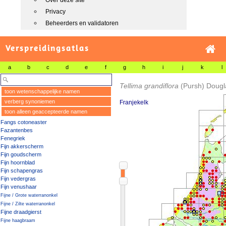
Over deze site
Privacy
Beheerders en validatoren
Verspreidingsatlas
a
b
c
d
e
f
g
h
i
j
k
l
Tellima grandiflora
(Pursh) Dougla
toon wetenschappelijke namen
verberg synoniemen
Franjekelk
toon alleen geaccepteerde namen
Fangs cotoneaster
Fazantenbes
Fenegriek
Fijn akkerscherm
Fijn goudscherm
Fijn hoornblad
Fijn schapengras
Fijn vedergras
Fijn venushaar
Fijne / Grote waterranonkel
Fijne / Zilte waterranonkel
Fijne draadgierst
Fijne haagbraam