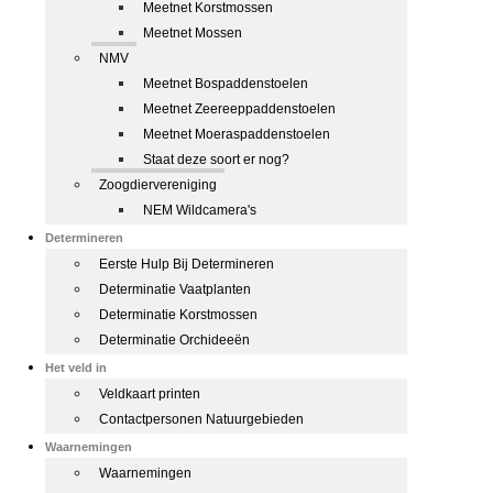
Meetnet Korstmossen
Meetnet Mossen
NMV
Meetnet Bospaddenstoelen
Meetnet Zeereeppaddenstoelen
Meetnet Moeraspaddenstoelen
Staat deze soort er nog?
Zoogdiervereniging
NEM Wildcamera's
Determineren
Eerste Hulp Bij Determineren
Determinatie Vaatplanten
Determinatie Korstmossen
Determinatie Orchideeën
Het veld in
Veldkaart printen
Contactpersonen Natuurgebieden
Waarnemingen
Waarnemingen