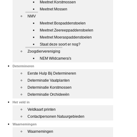
Meetnet Korstmossen
Meetnet Mossen
NMV
Meetnet Bospaddenstoelen
Meetnet Zeereeppaddenstoelen
Meetnet Moeraspaddenstoelen
Staat deze soort er nog?
Zoogdiervereniging
NEM Wildcamera's
Determineren
Eerste Hulp Bij Determineren
Determinatie Vaatplanten
Determinatie Korstmossen
Determinatie Orchideeën
Het veld in
Veldkaart printen
Contactpersonen Natuurgebieden
Waarnemingen
Waarnemingen