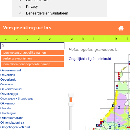
Over deze site
Privacy
Beheerders en validatoren
Verspreidingsatlas
a
b
c
d
e
f
g
h
i
j
k
l
Potamogeton gramineus
L.
toon wetenschappelijke namen
verberg synoniemen
Ongelijkbladig fonteinkruid
toon alleen geaccepteerde namen
Oeveramarant
Oeverbies
Oeverkruid
Oevermunt
Oeverwarkruid
Oeverzegge
Oeverzegge × Snavelzegge
Okkernoot
Oleander
Olifantengras
Olifantsamarant
Olmenbladspirea
Omgebogen vetkruid