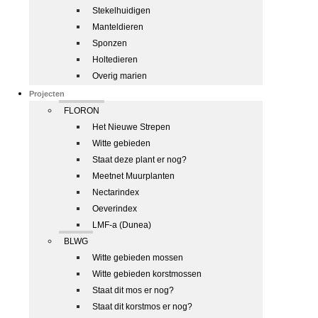
Stekelhuidigen
Manteldieren
Sponzen
Holtedieren
Overig marien
Projecten
FLORON
Het Nieuwe Strepen
Witte gebieden
Staat deze plant er nog?
Meetnet Muurplanten
Nectarindex
Oeverindex
LMF-a (Dunea)
BLWG
Witte gebieden mossen
Witte gebieden korstmossen
Staat dit mos er nog?
Staat dit korstmos er nog?