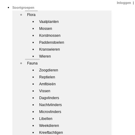
Inloggen
|
Soortgroepen
Flora
Vaatplanten
Mossen
Korstmossen
Paddenstoelen
Kranswieren
Wieren
Fauna
Zoogdieren
Reptielen
Amfibieën
Vissen
Dagvlinders
Nachtvlinders
Microvlinders
Libellen
Weekdieren
Kreeftachtigen