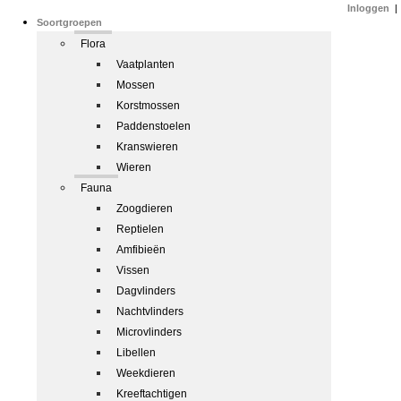
Inloggen
|
Soortgroepen
Flora
Vaatplanten
Mossen
Korstmossen
Paddenstoelen
Kranswieren
Wieren
Fauna
Zoogdieren
Reptielen
Amfibieën
Vissen
Dagvlinders
Nachtvlinders
Microvlinders
Libellen
Weekdieren
Kreeftachtigen