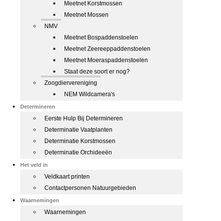
Meetnet Korstmossen
Meetnet Mossen
NMV
Meetnet Bospaddenstoelen
Meetnet Zeereeppaddenstoelen
Meetnet Moeraspaddenstoelen
Staat deze soort er nog?
Zoogdiervereniging
NEM Wildcamera's
Determineren
Eerste Hulp Bij Determineren
Determinatie Vaatplanten
Determinatie Korstmossen
Determinatie Orchideeën
Het veld in
Veldkaart printen
Contactpersonen Natuurgebieden
Waarnemingen
Waarnemingen