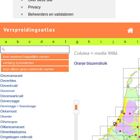
Over deze site
Privacy
Beheerders en validatoren
Verspreidingsatlas
a
b
c
d
e
f
g
h
i
j
k
l
Colutea
×
media
Willd.
toon wetenschappelijke namen
verberg synoniemen
Oranje blazenstruik
toon alleen geaccepteerde namen
Oeveramarant
Oeverbies
Oeverkruid
Oevermunt
Oeverwarkruid
Oeverzegge
Oeverzegge × Snavelzegge
Okkernoot
Oleander
Olifantengras
Olifantsamarant
Olmenbladspirea
Omgebogen vetkruid