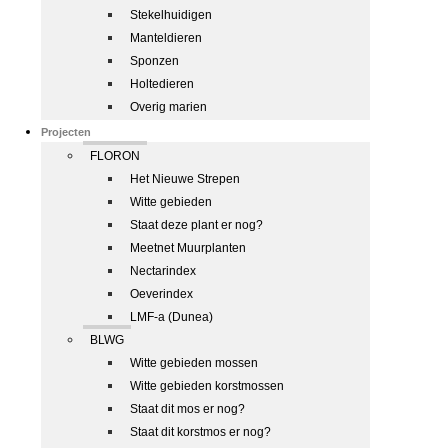
Stekelhuidigen
Manteldieren
Sponzen
Holtedieren
Overig marien
Projecten
FLORON
Het Nieuwe Strepen
Witte gebieden
Staat deze plant er nog?
Meetnet Muurplanten
Nectarindex
Oeverindex
LMF-a (Dunea)
BLWG
Witte gebieden mossen
Witte gebieden korstmossen
Staat dit mos er nog?
Staat dit korstmos er nog?