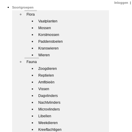
Inloggen
|
Soortgroepen
Flora
Vaatplanten
Mossen
Korstmossen
Paddenstoelen
Kranswieren
Wieren
Fauna
Zoogdieren
Reptielen
Amfibieën
Vissen
Dagvlinders
Nachtvlinders
Microvlinders
Libellen
Weekdieren
Kreeftachtigen