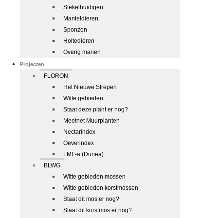
Stekelhuidigen
Manteldieren
Sponzen
Holtedieren
Overig marien
Projecten
FLORON
Het Nieuwe Strepen
Witte gebieden
Staat deze plant er nog?
Meetnet Muurplanten
Nectarindex
Oeverindex
LMF-a (Dunea)
BLWG
Witte gebieden mossen
Witte gebieden korstmossen
Staat dit mos er nog?
Staat dit korstmos er nog?