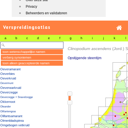
Over deze site
Privacy
Beheerders en validatoren
Verspreidingsatlas
a
b
c
d
e
f
g
h
i
j
k
l
Clinopodium ascendens
(Jord.) 
toon wetenschappelijke namen
verberg synoniemen
Opstijgende steentijm
toon alleen geaccepteerde namen
Oeveramarant
Oeverbies
Oeverkruid
Oevermunt
Oeverwarkruid
Oeverzegge
Oeverzegge × Snavelzegge
Okkernoot
Oleander
Olifantengras
Olifantsamarant
Olmenbladspirea
Omgebogen vetkruid