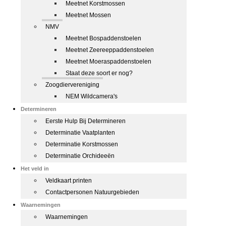
Meetnet Korstmossen
Meetnet Mossen
NMV
Meetnet Bospaddenstoelen
Meetnet Zeereeppaddenstoelen
Meetnet Moeraspaddenstoelen
Staat deze soort er nog?
Zoogdiervereniging
NEM Wildcamera's
Determineren
Eerste Hulp Bij Determineren
Determinatie Vaatplanten
Determinatie Korstmossen
Determinatie Orchideeën
Het veld in
Veldkaart printen
Contactpersonen Natuurgebieden
Waarnemingen
Waarnemingen