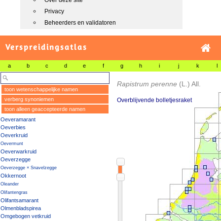
Over deze site
Privacy
Beheerders en validatoren
Verspreidingsatlas
a
b
c
d
e
f
g
h
i
j
k
l
Rapistrum perenne
(L.) All.
toon wetenschappelijke namen
verberg synoniemen
Overblijvende bolletjesraket
toon alleen geaccepteerde namen
Oeveramarant
Oeverbies
Oeverkruid
Oevermunt
Oeverwarkruid
Oeverzegge
Oeverzegge × Snavelzegge
Okkernoot
Oleander
Olifantengras
Olifantsamarant
Olmenbladspirea
Omgebogen vetkruid