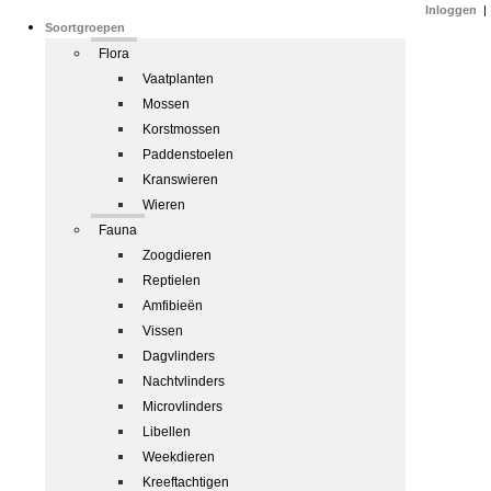
Inloggen
|
Soortgroepen
Flora
Vaatplanten
Mossen
Korstmossen
Paddenstoelen
Kranswieren
Wieren
Fauna
Zoogdieren
Reptielen
Amfibieën
Vissen
Dagvlinders
Nachtvlinders
Microvlinders
Libellen
Weekdieren
Kreeftachtigen