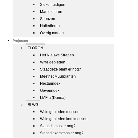
Stekelhuidigen
Manteldieren
Sponzen
Holtedieren
Overig marien
Projecten
FLORON
Het Nieuwe Strepen
Witte gebieden
Staat deze plant er nog?
Meetnet Muurplanten
Nectarindex
Oeverindex
LMF-a (Dunea)
BLWG
Witte gebieden mossen
Witte gebieden korstmossen
Staat dit mos er nog?
Staat dit korstmos er nog?