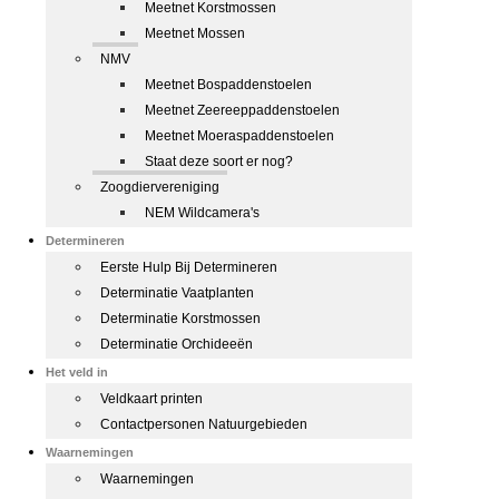
Meetnet Korstmossen
Meetnet Mossen
NMV
Meetnet Bospaddenstoelen
Meetnet Zeereeppaddenstoelen
Meetnet Moeraspaddenstoelen
Staat deze soort er nog?
Zoogdiervereniging
NEM Wildcamera's
Determineren
Eerste Hulp Bij Determineren
Determinatie Vaatplanten
Determinatie Korstmossen
Determinatie Orchideeën
Het veld in
Veldkaart printen
Contactpersonen Natuurgebieden
Waarnemingen
Waarnemingen