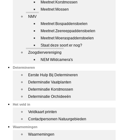
Meetnet Korstmossen
Meetnet Mossen
NMV
Meetnet Bospaddenstoelen
Meetnet Zeereeppaddenstoelen
Meetnet Moeraspaddenstoelen
Staat deze soort er nog?
Zoogdiervereniging
NEM Wildcamera's
Determineren
Eerste Hulp Bij Determineren
Determinatie Vaatplanten
Determinatie Korstmossen
Determinatie Orchideeën
Het veld in
Veldkaart printen
Contactpersonen Natuurgebieden
Waarnemingen
Waarnemingen