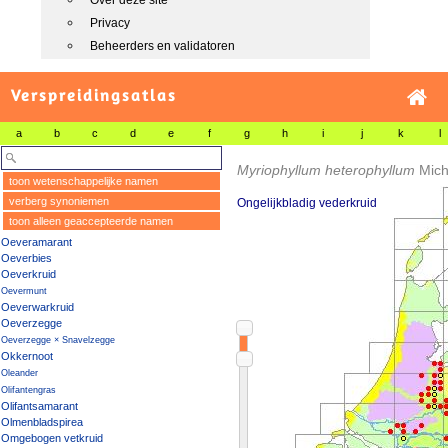
Over deze site
Privacy
Beheerders en validatoren
Verspreidingsatlas
a
b
c
d
e
f
g
h
i
j
k
l
Myriophyllum heterophyllum
Mich
toon wetenschappelijke namen
verberg synoniemen
Ongelijkbladig vederkruid
toon alleen geaccepteerde namen
Oeveramarant
Oeverbies
Oeverkruid
Oevermunt
Oeverwarkruid
Oeverzegge
Oeverzegge × Snavelzegge
Okkernoot
Oleander
Olifantengras
Olifantsamarant
Olmenbladspirea
Omgebogen vetkruid