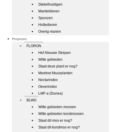
Stekelhuidigen
Manteldieren
Sponzen
Holtedieren
Overig marien
Projecten
FLORON
Het Nieuwe Strepen
Witte gebieden
Staat deze plant er nog?
Meetnet Muurplanten
Nectarindex
Oeverindex
LMF-a (Dunea)
BLWG
Witte gebieden mossen
Witte gebieden korstmossen
Staat dit mos er nog?
Staat dit korstmos er nog?