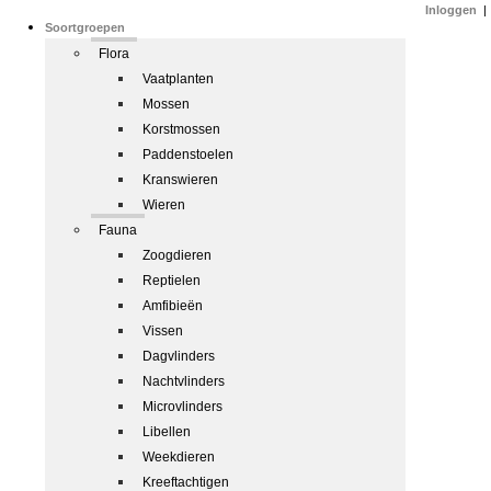
Inloggen
|
Soortgroepen
Flora
Vaatplanten
Mossen
Korstmossen
Paddenstoelen
Kranswieren
Wieren
Fauna
Zoogdieren
Reptielen
Amfibieën
Vissen
Dagvlinders
Nachtvlinders
Microvlinders
Libellen
Weekdieren
Kreeftachtigen