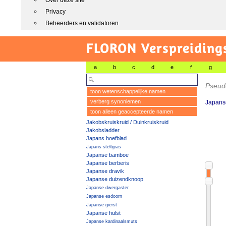
Over deze site
Privacy
Beheerders en validatoren
FLORON Verspreiding
a
b
c
d
e
f
g
Pseud
toon wetenschappelijke namen
verberg synoniemen
Japans
toon alleen geaccepteerde namen
Jakobskruiskruid / Duinkruiskruid
Jakobsladder
Japans hoefblad
Japans steltgras
Japanse bamboe
Japanse berberis
Japanse dravik
Japanse duizendknoop
Japanse dwergaster
Japanse esdoorn
Japanse gierst
Japanse hulst
Japanse kardinaalsmuts