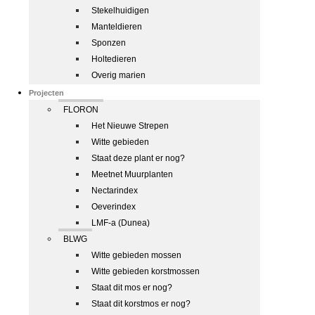
Stekelhuidigen
Manteldieren
Sponzen
Holtedieren
Overig marien
Projecten
FLORON
Het Nieuwe Strepen
Witte gebieden
Staat deze plant er nog?
Meetnet Muurplanten
Nectarindex
Oeverindex
LMF-a (Dunea)
BLWG
Witte gebieden mossen
Witte gebieden korstmossen
Staat dit mos er nog?
Staat dit korstmos er nog?