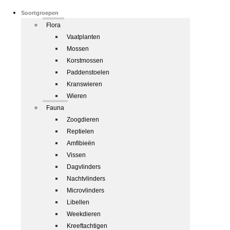
Soortgroepen
Flora
Vaatplanten
Mossen
Korstmossen
Paddenstoelen
Kranswieren
Wieren
Fauna
Zoogdieren
Reptielen
Amfibieën
Vissen
Dagvlinders
Nachtvlinders
Microvlinders
Libellen
Weekdieren
Kreeftachtigen