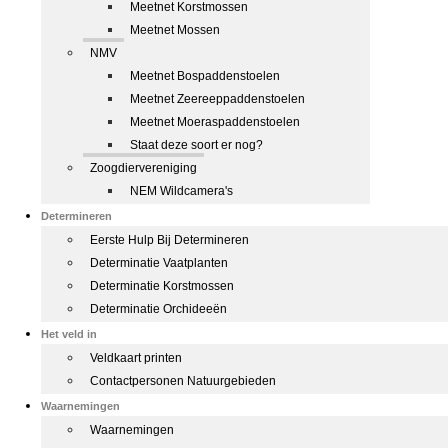
Meetnet Korstmossen
Meetnet Mossen
NMV
Meetnet Bospaddenstoelen
Meetnet Zeereeppaddenstoelen
Meetnet Moeraspaddenstoelen
Staat deze soort er nog?
Zoogdiervereniging
NEM Wildcamera's
Determineren
Eerste Hulp Bij Determineren
Determinatie Vaatplanten
Determinatie Korstmossen
Determinatie Orchideeën
Het veld in
Veldkaart printen
Contactpersonen Natuurgebieden
Waarnemingen
Waarnemingen