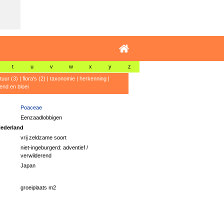
t
u
v
w
x
y
z
atuur (3)
|
flora's (2)
|
taxonomie
|
herkenning
|
rend en bloei
Poaceae
Eenzaadlobbigen
ederland
vrij zeldzame soort
niet-ingeburgerd: adventief /
verwilderend
Japan
groeiplaats m2