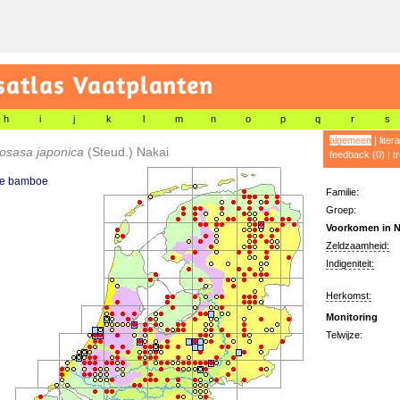
satlas Vaatplanten
h
i
j
k
l
m
n
o
p
q
r
s
algemeen
|
liter
osasa japonica
(Steud.) Nakai
feedback (0)
|
t
e bamboe
Familie:
Groep:
Voorkomen in N
Zeldzaamheid:
Indigeniteit:
Herkomst:
Monitoring
Telwijze: