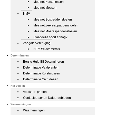
Meetnet Korstmossen
Meetnet Mossen
NMV
Meetnet Bospaddenstoelen
Meetnet Zeereeppaddenstoelen
Meetnet Moeraspaddenstoelen
Staat deze soort er nog?
Zoogdiervereniging
NEM Wildcamera's
Determineren
Eerste Hulp Bij Determineren
Determinatie Vaatplanten
Determinatie Korstmossen
Determinatie Orchideeën
Het veld in
Veldkaart printen
Contactpersonen Natuurgebieden
Waarnemingen
Waarnemingen