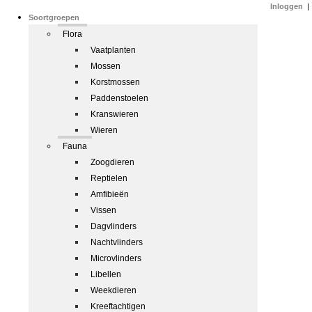
Inloggen
|
Soortgroepen
Flora
Vaatplanten
Mossen
Korstmossen
Paddenstoelen
Kranswieren
Wieren
Fauna
Zoogdieren
Reptielen
Amfibieën
Vissen
Dagvlinders
Nachtvlinders
Microvlinders
Libellen
Weekdieren
Kreeftachtigen