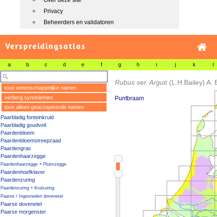
Over deze site
Privacy
Beheerders en validatoren
Verspreidingsatlas
a
b
c
d
e
f
g
h
i
j
k
l
Rubus ser. Arguti
(L.H.Bailey) A.
toon wetenschappelijke namen
verberg synoniemen
Puntbraam
toon alleen geaccepteerde namen
Paarbladig fonteinkruid
Paarbladig goudveil
Paardenbloem
Paardenbloemstreepzaad
Paardengras
Paardenhaarzegge
Paardenhaarzegge × Pluimzegge
Paardenhoefklaver
Paardenzuring
Paardenzuring × Krulzuring
Paarse / Ingesneden dovenetel
Paarse dovenetel
Paarse morgenster