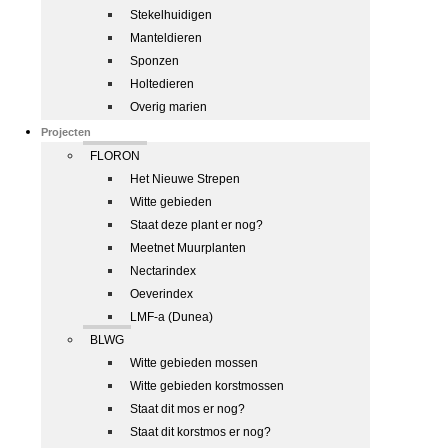
Stekelhuidigen
Manteldieren
Sponzen
Holtedieren
Overig marien
Projecten
FLORON
Het Nieuwe Strepen
Witte gebieden
Staat deze plant er nog?
Meetnet Muurplanten
Nectarindex
Oeverindex
LMF-a (Dunea)
BLWG
Witte gebieden mossen
Witte gebieden korstmossen
Staat dit mos er nog?
Staat dit korstmos er nog?