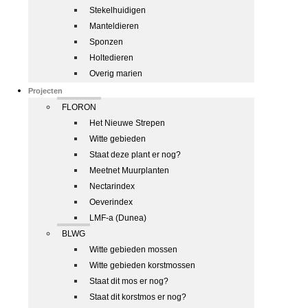
Stekelhuidigen
Manteldieren
Sponzen
Holtedieren
Overig marien
Projecten
FLORON
Het Nieuwe Strepen
Witte gebieden
Staat deze plant er nog?
Meetnet Muurplanten
Nectarindex
Oeverindex
LMF-a (Dunea)
BLWG
Witte gebieden mossen
Witte gebieden korstmossen
Staat dit mos er nog?
Staat dit korstmos er nog?