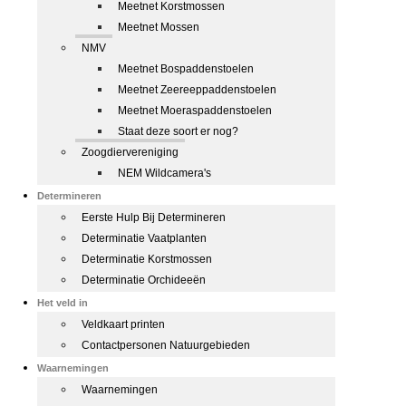
Meetnet Korstmossen
Meetnet Mossen
NMV
Meetnet Bospaddenstoelen
Meetnet Zeereeppaddenstoelen
Meetnet Moeraspaddenstoelen
Staat deze soort er nog?
Zoogdiervereniging
NEM Wildcamera's
Determineren
Eerste Hulp Bij Determineren
Determinatie Vaatplanten
Determinatie Korstmossen
Determinatie Orchideeën
Het veld in
Veldkaart printen
Contactpersonen Natuurgebieden
Waarnemingen
Waarnemingen