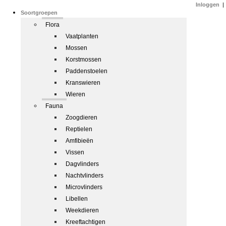
Inloggen
|
Soortgroepen
Flora
Vaatplanten
Mossen
Korstmossen
Paddenstoelen
Kranswieren
Wieren
Fauna
Zoogdieren
Reptielen
Amfibieën
Vissen
Dagvlinders
Nachtvlinders
Microvlinders
Libellen
Weekdieren
Kreeftachtigen