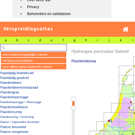
Over deze site
Privacy
Beheerders en validatoren
Verspreidingsatlas
a
b
c
d
e
f
g
h
i
j
k
l
Hydrangea paniculata
Siebold
toon wetenschappelijke namen
verberg synoniemen
Pluimhortensia
toon alleen geaccepteerde namen
Paarbladig fonteinkruid
Paarbladig goudveil
Paardenbloem
Paardenbloemstreepzaad
Paardengras
Paardenhaarzegge
Paardenhaarzegge × Pluimzegge
Paardenhoefklaver
Paardenzuring
Paardenzuring × Krulzuring
Paarse / Ingesneden dovenetel
Paarse dovenetel
Paarse morgenster