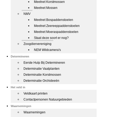
Meetnet Korstmossen
Meetnet Mossen
NMV
Meetnet Bospaddenstoelen
Meetnet Zeereeppaddenstoelen
Meetnet Moeraspaddenstoelen
Staat deze soort er nog?
Zoogdiervereniging
NEM Wildcamera's
Determineren
Eerste Hulp Bij Determineren
Determinatie Vaatplanten
Determinatie Korstmossen
Determinatie Orchideeën
Het veld in
Veldkaart printen
Contactpersonen Natuurgebieden
Waarnemingen
Waarnemingen