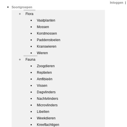
Inloggen
|
Soortgroepen
Flora
Vaatplanten
Mossen
Korstmossen
Paddenstoelen
Kranswieren
Wieren
Fauna
Zoogdieren
Reptielen
Amfibieën
Vissen
Dagvlinders
Nachtvlinders
Microvlinders
Libellen
Weekdieren
Kreeftachtigen