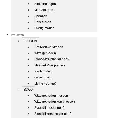
Stekelhuidigen
Manteldieren
Sponzen
Holtedieren
Overig marien
Projecten
FLORON
Het Nieuwe Strepen
Witte gebieden
Staat deze plant er nog?
Meetnet Muurplanten
Nectarindex
Oeverindex
LMF-a (Dunea)
BLWG
Witte gebieden mossen
Witte gebieden korstmossen
Staat dit mos er nog?
Staat dit korstmos er nog?