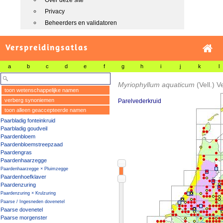
Over deze site
Privacy
Beheerders en validatoren
Verspreidingsatlas
a
b
c
d
e
f
g
h
i
j
k
l
Myriophyllum aquaticum
(Vell.) V
toon wetenschappelijke namen
verberg synoniemen
Parelvederkruid
toon alleen geaccepteerde namen
Paarbladig fonteinkruid
Paarbladig goudveil
Paardenbloem
Paardenbloemstreepzaad
Paardengras
Paardenhaarzegge
Paardenhaarzegge × Pluimzegge
Paardenhoefklaver
Paardenzuring
Paardenzuring × Krulzuring
Paarse / Ingesneden dovenetel
Paarse dovenetel
Paarse morgenster