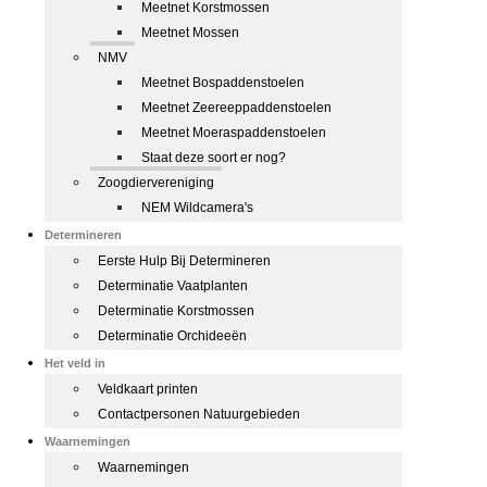
Meetnet Korstmossen
Meetnet Mossen
NMV
Meetnet Bospaddenstoelen
Meetnet Zeereeppaddenstoelen
Meetnet Moeraspaddenstoelen
Staat deze soort er nog?
Zoogdiervereniging
NEM Wildcamera's
Determineren
Eerste Hulp Bij Determineren
Determinatie Vaatplanten
Determinatie Korstmossen
Determinatie Orchideeën
Het veld in
Veldkaart printen
Contactpersonen Natuurgebieden
Waarnemingen
Waarnemingen