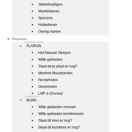
Stekelhuidigen
Manteldieren
Sponzen
Holtedieren
Overig marien
Projecten
FLORON
Het Nieuwe Strepen
Witte gebieden
Staat deze plant er nog?
Meetnet Muurplanten
Nectarindex
Oeverindex
LMF-a (Dunea)
BLWG
Witte gebieden mossen
Witte gebieden korstmossen
Staat dit mos er nog?
Staat dit korstmos er nog?