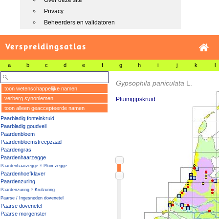
Over deze site
Privacy
Beheerders en validatoren
Verspreidingsatlas
a
b
c
d
e
f
g
h
i
j
k
l
Gypsophila paniculata
L.
toon wetenschappelijke namen
verberg synoniemen
Pluimgipskruid
toon alleen geaccepteerde namen
Paarbladig fonteinkruid
Paarbladig goudveil
Paardenbloem
Paardenbloemstreepzaad
Paardengras
Paardenhaarzegge
Paardenhaarzegge × Pluimzegge
Paardenhoefklaver
Paardenzuring
Paardenzuring × Krulzuring
Paarse / Ingesneden dovenetel
Paarse dovenetel
Paarse morgenster