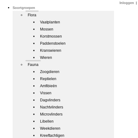
Inloggen
|
Soortgroepen
Flora
Vaatplanten
Mossen
Korstmossen
Paddenstoelen
Kranswieren
Wieren
Fauna
Zoogdieren
Reptielen
Amfibieën
Vissen
Dagvlinders
Nachtvlinders
Microvlinders
Libellen
Weekdieren
Kreeftachtigen