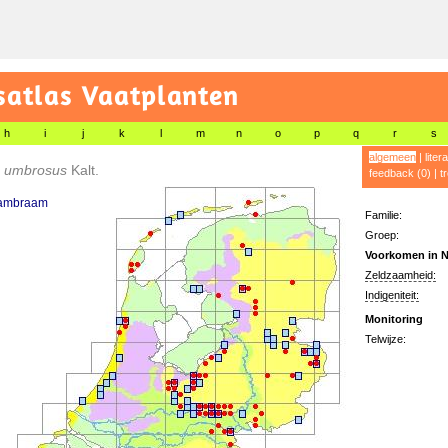
satlas Vaatplanten
h
i
j
k
l
m
n
o
p
q
r
s
algemeen
|
liter
 umbrosus
Kalt.
feedback (0)
|
t
ambraam
Familie:
Groep:
Voorkomen in N
Zeldzaamheid:
Indigeniteit:
Monitoring
Telwijze: