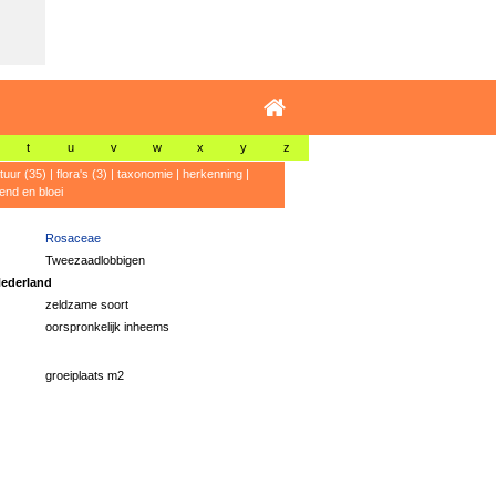
t
u
v
w
x
y
z
atuur (35)
|
flora's (3)
|
taxonomie
|
herkenning
|
rend en bloei
Rosaceae
Tweezaadlobbigen
ederland
zeldzame soort
oorspronkelijk inheems
groeiplaats m2