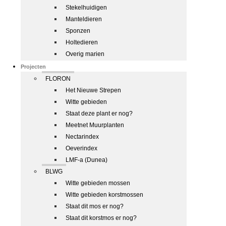
Stekelhuidigen
Manteldieren
Sponzen
Holtedieren
Overig marien
Projecten
FLORON
Het Nieuwe Strepen
Witte gebieden
Staat deze plant er nog?
Meetnet Muurplanten
Nectarindex
Oeverindex
LMF-a (Dunea)
BLWG
Witte gebieden mossen
Witte gebieden korstmossen
Staat dit mos er nog?
Staat dit korstmos er nog?