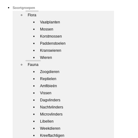
Soortgroepen
Flora
Vaatplanten
Mossen
Korstmossen
Paddenstoelen
Kranswieren
Wieren
Fauna
Zoogdieren
Reptielen
Amfibieën
Vissen
Dagvlinders
Nachtvlinders
Microvlinders
Libellen
Weekdieren
Kreeftachtigen