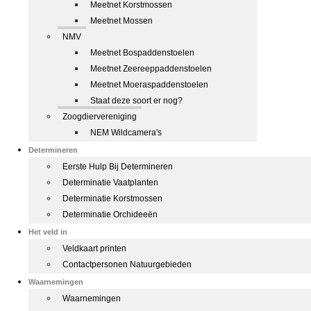
Meetnet Korstmossen
Meetnet Mossen
NMV
Meetnet Bospaddenstoelen
Meetnet Zeereeppaddenstoelen
Meetnet Moeraspaddenstoelen
Staat deze soort er nog?
Zoogdiervereniging
NEM Wildcamera's
Determineren
Eerste Hulp Bij Determineren
Determinatie Vaatplanten
Determinatie Korstmossen
Determinatie Orchideeën
Het veld in
Veldkaart printen
Contactpersonen Natuurgebieden
Waarnemingen
Waarnemingen