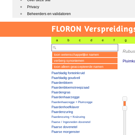
Over deze site
Privacy
Beheerders en validatoren
FLORON Verspreiding
a
b
c
d
e
f
g
Rubus
toon wetenschappelijke namen
verberg synoniemen
Pluimk
toon alleen geaccepteerde namen
Paarbladig fonteinkruid
Paarbladig goudveil
Paardenbloem
Paardenbloemstreepzaad
Paardengras
Paardenhaarzegge
Paardenhaarzegge × Pluimzegge
Paardenhoefklaver
Paardenzuring
Paardenzuring × Krulzuring
Paarse / Ingesneden dovenetel
Paarse dovenetel
Paarse morgenster