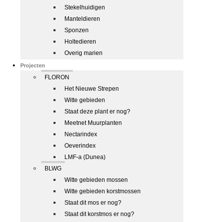
Stekelhuidigen
Manteldieren
Sponzen
Holtedieren
Overig marien
Projecten
FLORON
Het Nieuwe Strepen
Witte gebieden
Staat deze plant er nog?
Meetnet Muurplanten
Nectarindex
Oeverindex
LMF-a (Dunea)
BLWG
Witte gebieden mossen
Witte gebieden korstmossen
Staat dit mos er nog?
Staat dit korstmos er nog?