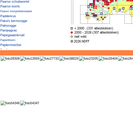
Paarse schubwortel
Paarse toorts
Paarse trompetbekerplant
Paddenrus
Paira's bermzegge
Palmzegge
Pampagras
Papegaaienkruid
Papierbloem
Papiermoerbei
Paprika
Parelbes
Parelvederkruid
Parnassia
Pauluskruid
Peen
Peen 'Sativus'
Peer
Pekbloem
Penningkruid
Pennsylvaanse es
Pennsylvanische esdoorn
Penseelbladige waterranonkel
Peperkers
Pepermunt
Peruviaans vedergras
Perzik
Perzikkruid