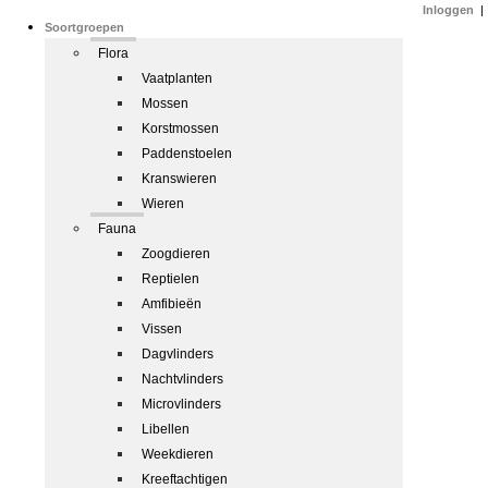
Inloggen
|
Soortgroepen
Flora
Vaatplanten
Mossen
Korstmossen
Paddenstoelen
Kranswieren
Wieren
Fauna
Zoogdieren
Reptielen
Amfibieën
Vissen
Dagvlinders
Nachtvlinders
Microvlinders
Libellen
Weekdieren
Kreeftachtigen