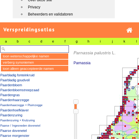
Over deze site
Privacy
Beheerders en validatoren
Verspreidingsatlas
a
b
c
d
e
f
g
h
i
j
k
l
Parnassia palustris
L.
toon wetenschappelijke namen
verberg synoniemen
Parnassia
toon alleen geaccepteerde namen
Paarbladig fonteinkruid
Paarbladig goudveil
Paardenbloem
Paardenbloemstreepzaad
Paardengras
Paardenhaarzegge
Paardenhaarzegge × Pluimzegge
Paardenhoefklaver
Paardenzuring
Paardenzuring × Krulzuring
Paarse / Ingesneden dovenetel
Paarse dovenetel
Paarse morgenster