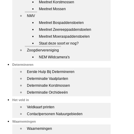
Meetnet Korstmossen
Meetnet Mossen
NMV
Meetnet Bospaddenstoelen
Meetnet Zeereeppaddenstoelen
Meetnet Moeraspaddenstoelen
Staat deze soort er nog?
Zoogdiervereniging
NEM Wildcamera's
Determineren
Eerste Hulp Bij Determineren
Determinatie Vaatplanten
Determinatie Korstmossen
Determinatie Orchideeën
Het veld in
Veldkaart printen
Contactpersonen Natuurgebieden
Waarnemingen
Waarnemingen