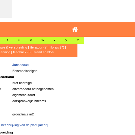
t
u
v
w
x
y
z
ogie & verspreiding
|
literatuur (2)
|
flora's (7)
|
kenning
|
feedback (0)
|
trend en bloei
Juncaceae
Eenzaadlobbigen
ederland
Niet bedreigd
:
onveranderd of toegenomen
algemene soort
oorspronkelijk inheems
groeiplaats m2
 beschrijving van de plant [meer]
preiding