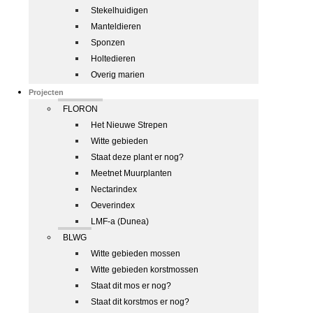
Stekelhuidigen
Manteldieren
Sponzen
Holtedieren
Overig marien
Projecten
FLORON
Het Nieuwe Strepen
Witte gebieden
Staat deze plant er nog?
Meetnet Muurplanten
Nectarindex
Oeverindex
LMF-a (Dunea)
BLWG
Witte gebieden mossen
Witte gebieden korstmossen
Staat dit mos er nog?
Staat dit korstmos er nog?