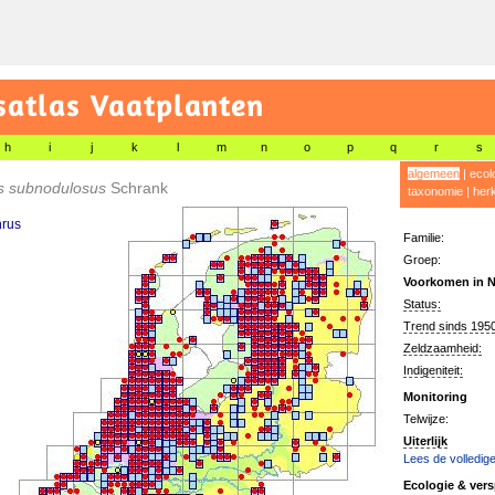
satlas Vaatplanten
h
i
j
k
l
m
n
o
p
q
r
s
algemeen
|
ecol
s subnodulosus
Schrank
taxonomie
|
her
rus
Familie:
Groep:
Voorkomen in N
Status:
Trend sinds 1950
Zeldzaamheid:
Indigeniteit:
Monitoring
Telwijze:
Uiterlijk
Lees de volledige
Ecologie & vers