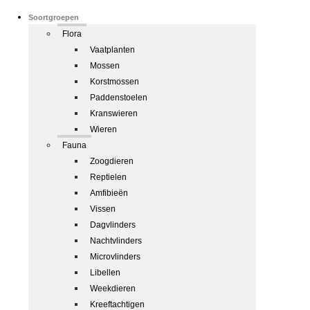
Soortgroepen
Flora
Vaatplanten
Mossen
Korstmossen
Paddenstoelen
Kranswieren
Wieren
Fauna
Zoogdieren
Reptielen
Amfibieën
Vissen
Dagvlinders
Nachtvlinders
Microvlinders
Libellen
Weekdieren
Kreeftachtigen