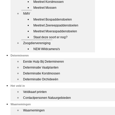
Meetnet Korstmossen
Meetnet Mossen
NMV
Meetnet Bospaddenstoelen
Meetnet Zeereeppaddenstoelen
Meetnet Moeraspaddenstoelen
Staat deze soort er nog?
Zoogdiervereniging
NEM Wildcamera's
Determineren
Eerste Hulp Bij Determineren
Determinatie Vaatplanten
Determinatie Korstmossen
Determinatie Orchideeën
Het veld in
Veldkaart printen
Contactpersonen Natuurgebieden
Waarnemingen
Waarnemingen