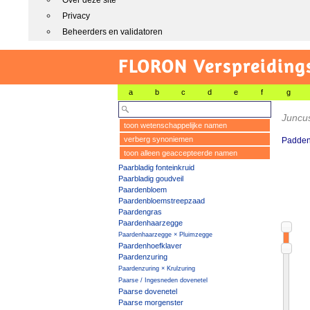
Over deze site
Privacy
Beheerders en validatoren
FLORON Verspreiding
a
b
c
d
e
f
g
Juncu
toon wetenschappelijke namen
verberg synoniemen
Padden
toon alleen geaccepteerde namen
Paarbladig fonteinkruid
Paarbladig goudveil
Paardenbloem
Paardenbloemstreepzaad
Paardengras
Paardenhaarzegge
Paardenhaarzegge × Pluimzegge
Paardenhoefklaver
Paardenzuring
Paardenzuring × Krulzuring
Paarse / Ingesneden dovenetel
Paarse dovenetel
Paarse morgenster