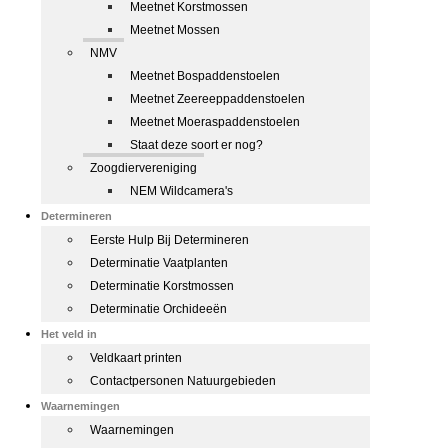
Meetnet Korstmossen
Meetnet Mossen
NMV
Meetnet Bospaddenstoelen
Meetnet Zeereeppaddenstoelen
Meetnet Moeraspaddenstoelen
Staat deze soort er nog?
Zoogdiervereniging
NEM Wildcamera's
Determineren
Eerste Hulp Bij Determineren
Determinatie Vaatplanten
Determinatie Korstmossen
Determinatie Orchideeën
Het veld in
Veldkaart printen
Contactpersonen Natuurgebieden
Waarnemingen
Waarnemingen