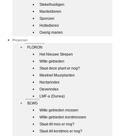
Stekelhuidigen
Manteldieren
Sponzen
Holtedieren
Overig marien
Projecten
FLORON
Het Nieuwe Strepen
Witte gebieden
Staat deze plant er nog?
Meetnet Muurplanten
Nectarindex
Oeverindex
LMF-a (Dunea)
BLWG
Witte gebieden mossen
Witte gebieden korstmossen
Staat dit mos er nog?
Staat dit korstmos er nog?