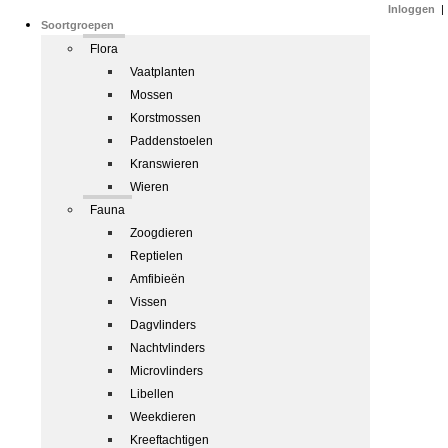
Inloggen
|
Soortgroepen
Flora
Vaatplanten
Mossen
Korstmossen
Paddenstoelen
Kranswieren
Wieren
Fauna
Zoogdieren
Reptielen
Amfibieën
Vissen
Dagvlinders
Nachtvlinders
Microvlinders
Libellen
Weekdieren
Kreeftachtigen