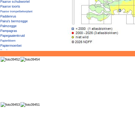
Paarse schubwortel
Paarse toorts
Paarse trompetbekerplant
Paddenrus
Paira's bermzegge
Palmzegge
Pampagras
Papegaaienkruid
Papierbloem
Papiermoerbei
Paprika
Parelbes
Parelvederkruid
Parnassia
Pauluskruid
Peen
Peen 'Sativus'
Peer
Pekbloem
Penningkruid
Pennsylvaanse es
Pennsylvanische esdoorn
Penseelbladige waterranonkel
Peperkers
Pepermunt
Peruviaans vedergras
Perzik
Perzikkruid