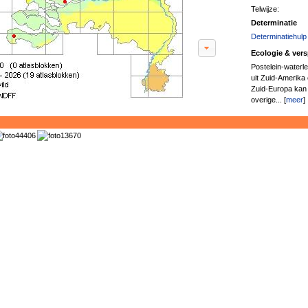
Telwijze:
Determinatie
Determinatiehulp
Ecologie & vers
Postelein-waterle
uit Zuid-Amerika 
Zuid-Europa kan 
overige... [
meer
]