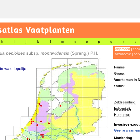
satlas Vaatplanten
h
i
j
k
l
m
n
o
p
q
r
s
algemeen
|
ecol
gia peploides
subsp.
montevidensis
(Spreng.) P.H.
taxonomie
|
her
Familie:
in-waterlepeltje
Groep:
Voorkomen in N
Status:
Zeldzaamheid:
Indigeniteit:
Herkomst:
Invasieve exoot
Geef je waarnemi
Monitoring