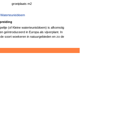
groeiplaats m2
 Waterteunisbloem
preiding
peltje (of Kleine waterteunisbloem) is afkomstig
en geïntroduceerd in Europa als vijverplant. In
de soort woekeren in natuurgebieden en zo de