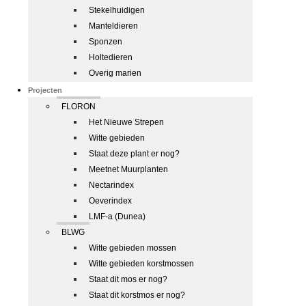
Stekelhuidigen
Manteldieren
Sponzen
Holtedieren
Overig marien
Projecten
FLORON
Het Nieuwe Strepen
Witte gebieden
Staat deze plant er nog?
Meetnet Muurplanten
Nectarindex
Oeverindex
LMF-a (Dunea)
BLWG
Witte gebieden mossen
Witte gebieden korstmossen
Staat dit mos er nog?
Staat dit korstmos er nog?