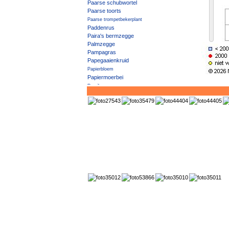
Paarse schubwortel
Paarse toorts
Paarse trompetbekerplant
Paddenrus
Paira's bermzegge
Palmzegge
Pampagras
Papegaaienkruid
Papierbloem
Papiermoerbei
Paprika
Parelbes
Parelvederkruid
Parnassia
Pauluskruid
Peen
Peen 'Sativus'
Peer
Pekbloem
Penningkruid
Pennsylvaanse es
Pennsylvanische esdoorn
Penseelbladige waterranonkel
Peperkers
Pepermunt
Peruviaans vedergras
Perzik
Perzikkruid