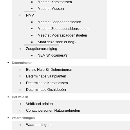
Meetnet Korstmossen
Meetnet Mossen
NMV
Meetnet Bospaddenstoelen
Meetnet Zeereeppaddenstoelen
Meetnet Moeraspaddenstoelen
Staat deze soort er nog?
Zoogdiervereniging
NEM Wildcamera's
Determineren
Eerste Hulp Bij Determineren
Determinatie Vaatplanten
Determinatie Korstmossen
Determinatie Orchideeën
Het veld in
Veldkaart printen
Contactpersonen Natuurgebieden
Waarnemingen
Waarnemingen