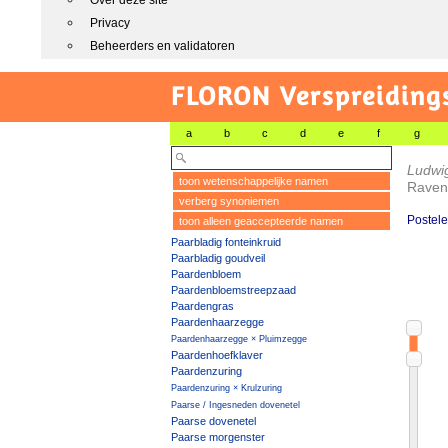
Over deze site
Privacy
Beheerders en validatoren
FLORON Verspreiding
a
b
c
d
e
f
g
Ludwi
toon wetenschappelijke namen
Raven
verberg synoniemen
Postele
toon alleen geaccepteerde namen
Paarbladig fonteinkruid
Paarbladig goudveil
Paardenbloem
Paardenbloemstreepzaad
Paardengras
Paardenhaarzegge
Paardenhaarzegge × Pluimzegge
Paardenhoefklaver
Paardenzuring
Paardenzuring × Krulzuring
Paarse / Ingesneden dovenetel
Paarse dovenetel
Paarse morgenster