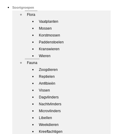
Soortgroepen
Flora
Vaatplanten
Mossen
Korstmossen
Paddenstoelen
Kranswieren
Wieren
Fauna
Zoogdieren
Reptielen
Amfibieën
Vissen
Dagvlinders
Nachtvlinders
Microvlinders
Libellen
Weekdieren
Kreeftachtigen