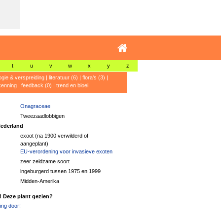
t
u
v
w
x
y
z
ogie & verspreiding
|
literatuur (6)
|
flora's (3)
|
kenning
|
feedback (0)
|
trend en bloei
Onagraceae
Tweezaadlobbigen
ederland
exoot (na 1900 verwilderd of
aangeplant)
EU-verordening voor invasieve exoten
zeer zeldzame soort
ingeburgerd tussen 1975 en 1999
Midden-Amerika
! Deze plant gezien?
ng door!