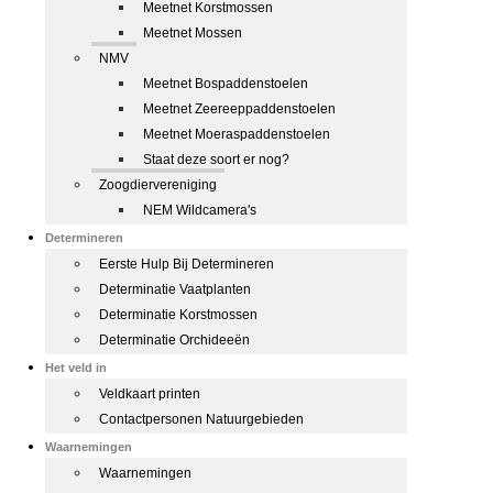
Meetnet Korstmossen
Meetnet Mossen
NMV
Meetnet Bospaddenstoelen
Meetnet Zeereeppaddenstoelen
Meetnet Moeraspaddenstoelen
Staat deze soort er nog?
Zoogdiervereniging
NEM Wildcamera's
Determineren
Eerste Hulp Bij Determineren
Determinatie Vaatplanten
Determinatie Korstmossen
Determinatie Orchideeën
Het veld in
Veldkaart printen
Contactpersonen Natuurgebieden
Waarnemingen
Waarnemingen