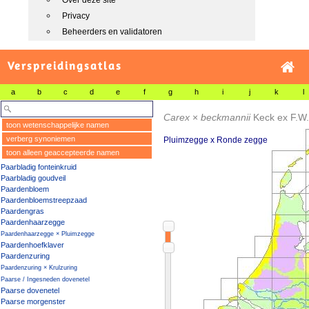
Over deze site
Privacy
Beheerders en validatoren
Verspreidingsatlas
a
b
c
d
e
f
g
h
i
j
k
l
Carex
×
beckmannii
Keck ex F.W.
toon wetenschappelijke namen
verberg synoniemen
Pluimzegge x Ronde zegge
toon alleen geaccepteerde namen
Paarbladig fonteinkruid
Paarbladig goudveil
Paardenbloem
Paardenbloemstreepzaad
Paardengras
Paardenhaarzegge
Paardenhaarzegge × Pluimzegge
Paardenhoefklaver
Paardenzuring
Paardenzuring × Krulzuring
Paarse / Ingesneden dovenetel
Paarse dovenetel
Paarse morgenster