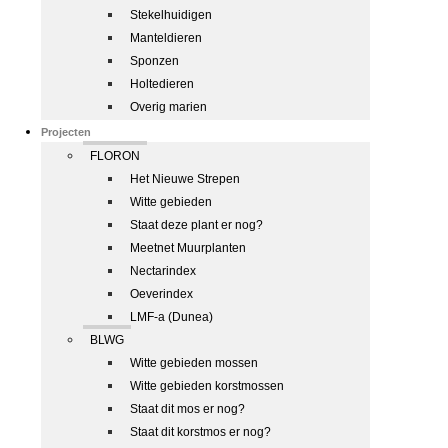
Stekelhuidigen
Manteldieren
Sponzen
Holtedieren
Overig marien
Projecten
FLORON
Het Nieuwe Strepen
Witte gebieden
Staat deze plant er nog?
Meetnet Muurplanten
Nectarindex
Oeverindex
LMF-a (Dunea)
BLWG
Witte gebieden mossen
Witte gebieden korstmossen
Staat dit mos er nog?
Staat dit korstmos er nog?