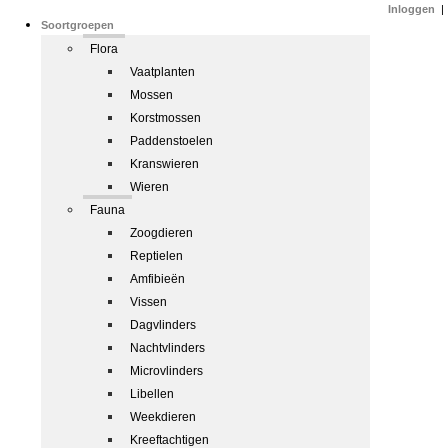
Inloggen
|
Soortgroepen
Flora
Vaatplanten
Mossen
Korstmossen
Paddenstoelen
Kranswieren
Wieren
Fauna
Zoogdieren
Reptielen
Amfibieën
Vissen
Dagvlinders
Nachtvlinders
Microvlinders
Libellen
Weekdieren
Kreeftachtigen