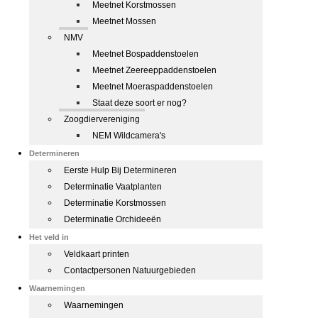
Meetnet Korstmossen
Meetnet Mossen
NMV
Meetnet Bospaddenstoelen
Meetnet Zeereeppaddenstoelen
Meetnet Moeraspaddenstoelen
Staat deze soort er nog?
Zoogdiervereniging
NEM Wildcamera's
Determineren
Eerste Hulp Bij Determineren
Determinatie Vaatplanten
Determinatie Korstmossen
Determinatie Orchideeën
Het veld in
Veldkaart printen
Contactpersonen Natuurgebieden
Waarnemingen
Waarnemingen