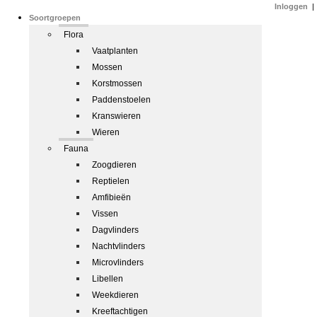
Inloggen
|
Soortgroepen
Flora
Vaatplanten
Mossen
Korstmossen
Paddenstoelen
Kranswieren
Wieren
Fauna
Zoogdieren
Reptielen
Amfibieën
Vissen
Dagvlinders
Nachtvlinders
Microvlinders
Libellen
Weekdieren
Kreeftachtigen