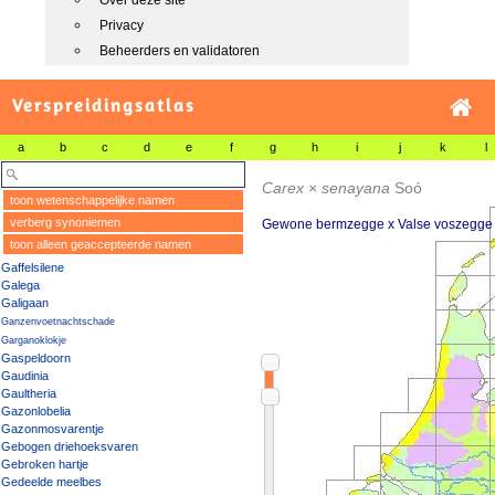
Over deze site
Privacy
Beheerders en validatoren
Verspreidingsatlas
a
b
c
d
e
f
g
h
i
j
k
l
Carex
×
senayana
Soó
toon wetenschappelijke namen
verberg synoniemen
Gewone bermzegge x Valse voszegge
toon alleen geaccepteerde namen
Gaffelsilene
Galega
Galigaan
Ganzenvoetnachtschade
Garganoklokje
Gaspeldoorn
Gaudinia
Gaultheria
Gazonlobelia
Gazonmosvarentje
Gebogen driehoeksvaren
Gebroken hartje
Gedeelde meelbes