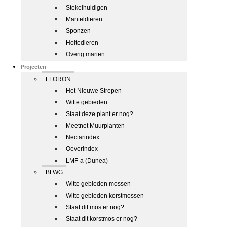
Stekelhuidigen
Manteldieren
Sponzen
Holtedieren
Overig marien
Projecten
FLORON
Het Nieuwe Strepen
Witte gebieden
Staat deze plant er nog?
Meetnet Muurplanten
Nectarindex
Oeverindex
LMF-a (Dunea)
BLWG
Witte gebieden mossen
Witte gebieden korstmossen
Staat dit mos er nog?
Staat dit korstmos er nog?