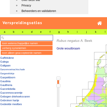
Over deze site
Privacy
Beheerders en validatoren
Verspreidingsatlas
a
b
c
d
e
f
g
h
i
j
k
l
Rubus negatus
A. Beek
toon wetenschappelijke namen
verberg synoniemen
Grote woudbraam
toon alleen geaccepteerde namen
Gaffelsilene
Galega
Galigaan
Ganzenvoetnachtschade
Garganoklokje
Gaspeldoorn
Gaudinia
Gaultheria
Gazonlobelia
Gazonmosvarentje
Gebogen driehoeksvaren
Gebroken hartje
Gedeelde meelbes