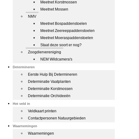
Meetnet Korstmossen
Meetnet Mossen
NMV
Meetnet Bospaddenstoelen
Meetnet Zeereeppaddenstoelen
Meetnet Moeraspaddenstoelen
Staat deze soort er nog?
Zoogdiervereniging
NEM Wildcamera's
Determineren
Eerste Hulp Bij Determineren
Determinatie Vaatplanten
Determinatie Korstmossen
Determinatie Orchideeën
Het veld in
Veldkaart printen
Contactpersonen Natuurgebieden
Waarnemingen
Waarnemingen