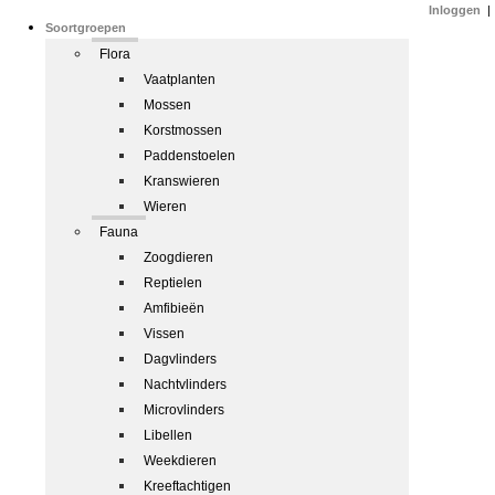
Inloggen
|
Soortgroepen
Flora
Vaatplanten
Mossen
Korstmossen
Paddenstoelen
Kranswieren
Wieren
Fauna
Zoogdieren
Reptielen
Amfibieën
Vissen
Dagvlinders
Nachtvlinders
Microvlinders
Libellen
Weekdieren
Kreeftachtigen