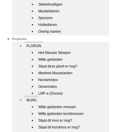
Stekelhuidigen
Manteldieren
Sponzen
Holtedieren
Overig marien
Projecten
FLORON
Het Nieuwe Strepen
Witte gebieden
Staat deze plant er nog?
Meetnet Muurplanten
Nectarindex
Oeverindex
LMF-a (Dunea)
BLWG
Witte gebieden mossen
Witte gebieden korstmossen
Staat dit mos er nog?
Staat dit korstmos er nog?