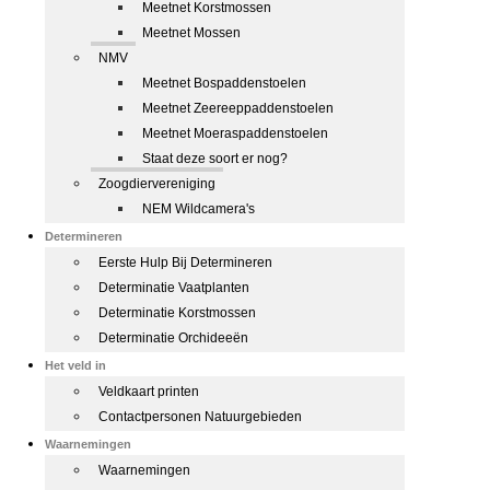
Meetnet Korstmossen
Meetnet Mossen
NMV
Meetnet Bospaddenstoelen
Meetnet Zeereeppaddenstoelen
Meetnet Moeraspaddenstoelen
Staat deze soort er nog?
Zoogdiervereniging
NEM Wildcamera's
Determineren
Eerste Hulp Bij Determineren
Determinatie Vaatplanten
Determinatie Korstmossen
Determinatie Orchideeën
Het veld in
Veldkaart printen
Contactpersonen Natuurgebieden
Waarnemingen
Waarnemingen