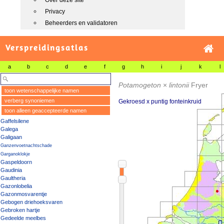
Over deze site
Privacy
Beheerders en validatoren
Verspreidingsatlas
a
b
c
d
e
f
g
h
i
j
k
l
Potamogeton
×
lintonii
Fryer
toon wetenschappelijke namen
verberg synoniemen
Gekroesd x puntig fonteinkruid
toon alleen geaccepteerde namen
Gaffelsilene
Galega
Galigaan
Ganzenvoetnachtschade
Garganoklokje
Gaspeldoorn
Gaudinia
Gaultheria
Gazonlobelia
Gazonmosvarentje
Gebogen driehoeksvaren
Gebroken hartje
Gedeelde meelbes