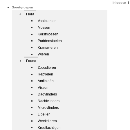
Inloggen
|
Soortgroepen
Flora
Vaatplanten
Mossen
Korstmossen
Paddenstoelen
Kranswieren
Wieren
Fauna
Zoogdieren
Reptielen
Amfibieën
Vissen
Dagvlinders
Nachtvlinders
Microvlinders
Libellen
Weekdieren
Kreeftachtigen