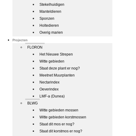
Stekelhuidigen
Manteldieren
Sponzen
Holtedieren
Overig marien
Projecten
FLORON
Het Nieuwe Strepen
Witte gebieden
Staat deze plant er nog?
Meetnet Muurplanten
Nectarindex
Oeverindex
LMF-a (Dunea)
BLWG
Witte gebieden mossen
Witte gebieden korstmossen
Staat dit mos er nog?
Staat dit korstmos er nog?