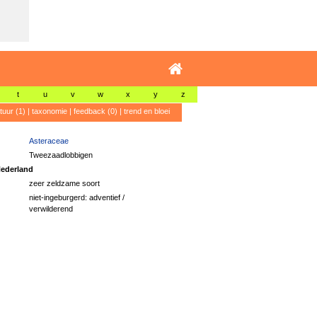
t
u
v
w
x
y
z
atuur (1)
|
taxonomie
|
feedback (0)
|
trend en bloei
Asteraceae
Tweezaadlobbigen
ederland
zeer zeldzame soort
niet-ingeburgerd: adventief /
verwilderend