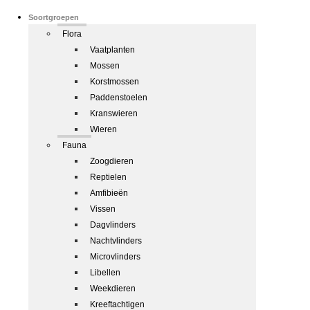
Soortgroepen
Flora
Vaatplanten
Mossen
Korstmossen
Paddenstoelen
Kranswieren
Wieren
Fauna
Zoogdieren
Reptielen
Amfibieën
Vissen
Dagvlinders
Nachtvlinders
Microvlinders
Libellen
Weekdieren
Kreeftachtigen