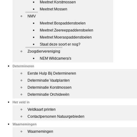
Meetnet Korstmossen
Meetnet Mossen
NMV
Meetnet Bospaddenstoelen
Meetnet Zeereeppaddenstoelen
Meetnet Moeraspaddenstoelen
Staat deze soort er nog?
Zoogdiervereniging
NEM Wildcamera's
Determineren
Eerste Hulp Bij Determineren
Determinatie Vaatplanten
Determinatie Korstmossen
Determinatie Orchideeën
Het veld in
Veldkaart printen
Contactpersonen Natuurgebieden
Waarnemingen
Waarnemingen