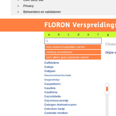
Over deze site
Privacy
Beheerders en validatoren
FLORON Verspreiding
a
b
c
d
e
f
g
Cirsi
toon wetenschappelijke namen
verberg synoniemen
Grijze 
toon alleen geaccepteerde namen
Gaffelsilene
Galega
Galigaan
Ganzenvoetnachtschade
Garganoklokje
Gaspeldoorn
Gaudinia
Gaultheria
Gazonlobelia
Gazonmosvarentje
Gebogen driehoeksvaren
Gebroken hartje
Gedeelde meelbes