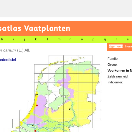
satlas Vaatplanten
h
i
j
k
l
m
n
o
p
q
r
s
algemeen
|
liter
um canum
(L.) All.
Familie:
vederdistel
Groep:
Voorkomen in N
Zeldzaamheid:
Indigeniteit: