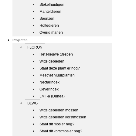
Stekelhuidigen
Manteldieren
Sponzen
Holtedieren
Overig marien
Projecten
FLORON
Het Nieuwe Strepen
Witte gebieden
Staat deze plant er nog?
Meetnet Muurplanten
Nectarindex
Oeverindex
LMF-a (Dunea)
BLWG
Witte gebieden mossen
Witte gebieden korstmossen
Staat dit mos er nog?
Staat dit korstmos er nog?