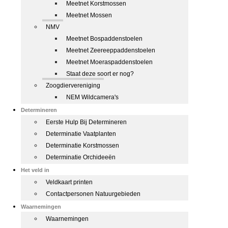
Meetnet Korstmossen
Meetnet Mossen
NMV
Meetnet Bospaddenstoelen
Meetnet Zeereeppaddenstoelen
Meetnet Moeraspaddenstoelen
Staat deze soort er nog?
Zoogdiervereniging
NEM Wildcamera's
Determineren
Eerste Hulp Bij Determineren
Determinatie Vaatplanten
Determinatie Korstmossen
Determinatie Orchideeën
Het veld in
Veldkaart printen
Contactpersonen Natuurgebieden
Waarnemingen
Waarnemingen