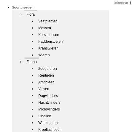
Inloggen
|
Soortgroepen
Flora
Vaatplanten
Mossen
Korstmossen
Paddenstoelen
Kranswieren
Wieren
Fauna
Zoogdieren
Reptielen
Amfibieën
Vissen
Dagvlinders
Nachtvlinders
Microvlinders
Libellen
Weekdieren
Kreeftachtigen