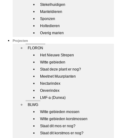
Stekelhuidigen
Manteldieren
Sponzen
Holtedieren
Overig marien
Projecten
FLORON
Het Nieuwe Strepen
Witte gebieden
Staat deze plant er nog?
Meetnet Muurplanten
Nectarindex
Oeverindex
LMF-a (Dunea)
BLWG
Witte gebieden mossen
Witte gebieden korstmossen
Staat dit mos er nog?
Staat dit korstmos er nog?