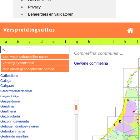
Over deze site
Privacy
Beheerders en validatoren
Verspreidingsatlas
a
b
c
d
e
f
g
h
i
j
k
l
Commelina communis
L.
toon wetenschappelijke namen
verberg synoniemen
Gewone commelina
toon alleen geaccepteerde namen
Gaffelsilene
Galega
Galigaan
Ganzenvoetnachtschade
Garganoklokje
Gaspeldoorn
Gaudinia
Gaultheria
Gazonlobelia
Gazonmosvarentje
Gebogen driehoeksvaren
Gebroken hartje
Gedeelde meelbes