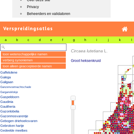
Over deze site
Privacy
Beheerders en validatoren
Verspreidingsatlas
a
b
c
d
e
f
g
h
i
j
k
l
Circaea lutetiana
L.
toon wetenschappelijke namen
verberg synoniemen
Groot heksenkruid
toon alleen geaccepteerde namen
Gaffelsilene
Galega
Galigaan
Ganzenvoetnachtschade
Garganoklokje
Gaspeldoorn
Gaudinia
Gaultheria
Gazonlobelia
Gazonmosvarentje
Gebogen driehoeksvaren
Gebroken hartje
Gedeelde meelbes