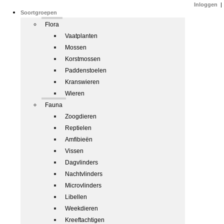
Inloggen
|
Soortgroepen
Flora
Vaatplanten
Mossen
Korstmossen
Paddenstoelen
Kranswieren
Wieren
Fauna
Zoogdieren
Reptielen
Amfibieën
Vissen
Dagvlinders
Nachtvlinders
Microvlinders
Libellen
Weekdieren
Kreeftachtigen