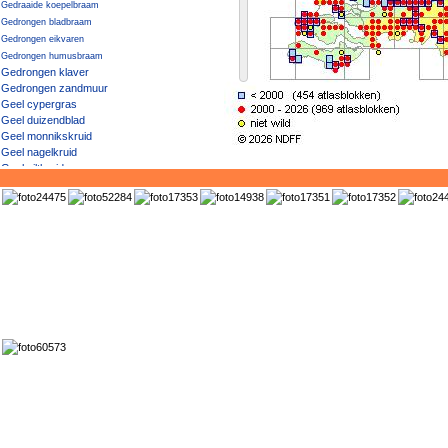
Gedraaide koepelbraam
Gedrongen bladbraam
Gedrongen eikvaren
Gedrongen humusbraam
Gedrongen klaver
Gedrongen zandmuur
Geel cypergras
Geel duizendblad
Geel monnikskruid
Geel nagelkruid
Geel viltkruid
Geel vingerhoedskruid
Geel vogelpootje
Geel walstro
Geel × Knikkend nagelkruid
Geel zonneroosje
Geelgroen afrikaantje
Geelgroene vrouwenmantel
Geelgroene wespenorchis
Geelgroene zegge
Geelgroene zegge / Dwergzegge
Geelgroene zegge × Gele zegge
Geelhartje
Geelrode naaldaar
Geelwit walstro
Geelwitte helmbloem
Geelwitte klaver
Geelwitte moerasbloem