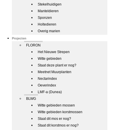
Stekelhuidigen
Manteldieren
Sponzen
Holtedieren
Overig marien
Projecten
FLORON
Het Nieuwe Strepen
Witte gebieden
Staat deze plant er nog?
Meetnet Muurplanten
Nectarindex
Oeverindex
LMF-a (Dunea)
BLWG
Witte gebieden mossen
Witte gebieden korstmossen
Staat dit mos er nog?
Staat dit korstmos er nog?