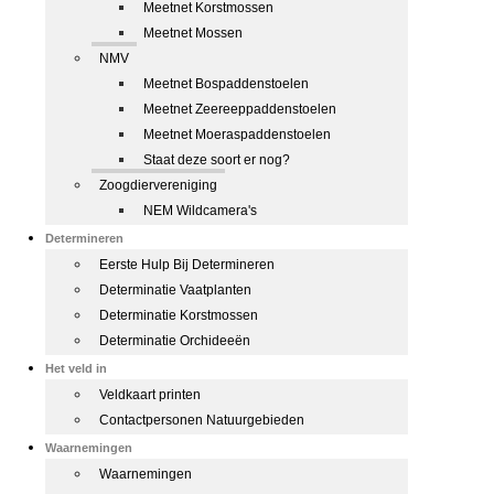
Meetnet Korstmossen
Meetnet Mossen
NMV
Meetnet Bospaddenstoelen
Meetnet Zeereeppaddenstoelen
Meetnet Moeraspaddenstoelen
Staat deze soort er nog?
Zoogdiervereniging
NEM Wildcamera's
Determineren
Eerste Hulp Bij Determineren
Determinatie Vaatplanten
Determinatie Korstmossen
Determinatie Orchideeën
Het veld in
Veldkaart printen
Contactpersonen Natuurgebieden
Waarnemingen
Waarnemingen