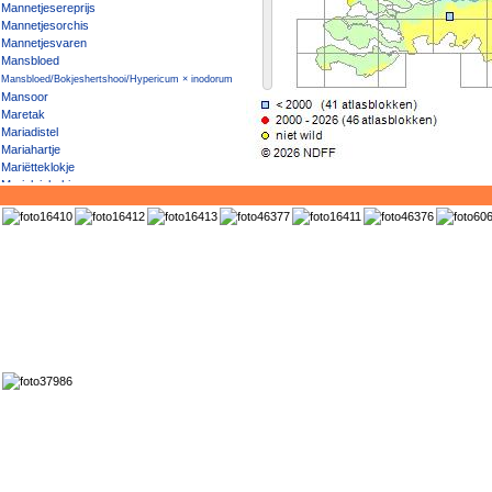
Mannetjesereprijs
Mannetjesorchis
Mannetjesvaren
Mansbloed
Mansbloed/Bokjeshertshooi/Hypericum × inodorum
Mansoor
Maretak
Mariadistel
Mariahartje
Mariëtteklokje
Marjoleinbekje
Marrokkaanse margriet
Matte haarbraam
Mattenbies
Mattenbies / Fransje
Mattenbies / Ruwe bies
Mediterrane winde
Meekrap
Meelbes
Meisjesogen
Mekka-balsem
Melganzenvoet
Melige toorts
Melkeppe
Melkkruid
Melkviooltje
Meloen
Mentha suaveolens / M. × rotundifolia