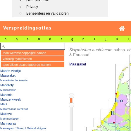
Over deze site
Privacy
Beheerders en validatoren
Verspreidingsatlas
a
b
c
d
e
f
g
h
i
j
k
l
Sisymbrium austriacum
subsp.
ch
toon wetenschappelijke namen
& Foucaud
verberg synoniemen
Maasraket
toon alleen geaccepteerde namen
Maarts viooltje
Maasraket
Macedonische knautia
Madeliefje
Madonnalelie
Mahonie
Mainzerkweek
Maïs
Mallorcaanse nieskruid
Malrove
Mammoetboom
Mannagras
Mannagras / Stomp / Getand vlotgras