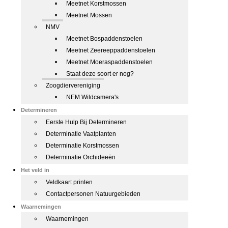
Meetnet Korstmossen
Meetnet Mossen
NMV
Meetnet Bospaddenstoelen
Meetnet Zeereeppaddenstoelen
Meetnet Moeraspaddenstoelen
Staat deze soort er nog?
Zoogdiervereniging
NEM Wildcamera's
Determineren
Eerste Hulp Bij Determineren
Determinatie Vaatplanten
Determinatie Korstmossen
Determinatie Orchideeën
Het veld in
Veldkaart printen
Contactpersonen Natuurgebieden
Waarnemingen
Waarnemingen