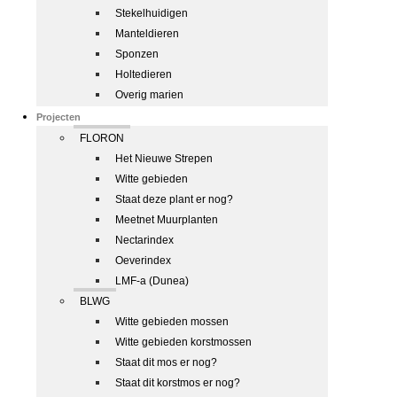
Stekelhuidigen
Manteldieren
Sponzen
Holtedieren
Overig marien
Projecten
FLORON
Het Nieuwe Strepen
Witte gebieden
Staat deze plant er nog?
Meetnet Muurplanten
Nectarindex
Oeverindex
LMF-a (Dunea)
BLWG
Witte gebieden mossen
Witte gebieden korstmossen
Staat dit mos er nog?
Staat dit korstmos er nog?