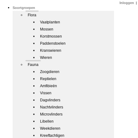
Inloggen
|
Soortgroepen
Flora
Vaatplanten
Mossen
Korstmossen
Paddenstoelen
Kranswieren
Wieren
Fauna
Zoogdieren
Reptielen
Amfibieën
Vissen
Dagvlinders
Nachtvlinders
Microvlinders
Libellen
Weekdieren
Kreeftachtigen