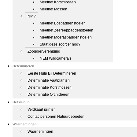
Meetnet Korstmossen
Meetnet Mossen
NMV
Meetnet Bospaddenstoelen
Meetnet Zeereeppaddenstoelen
Meetnet Moeraspaddenstoelen
Staat deze soort er nog?
Zoogdiervereniging
NEM Wildcamera's
Determineren
Eerste Hulp Bij Determineren
Determinatie Vaatplanten
Determinatie Korstmossen
Determinatie Orchideeën
Het veld in
Veldkaart printen
Contactpersonen Natuurgebieden
Waarnemingen
Waarnemingen