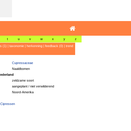
t
u
v
w
x
y
z
's (1)
|
taxonomie
|
herkenning
|
feedback (0)
|
trend
Cupressaceae
Naaldbomen
ederland
zeldzame soort
aangeplant / niet verwilderend
Noord-Amerika
 Cipressen