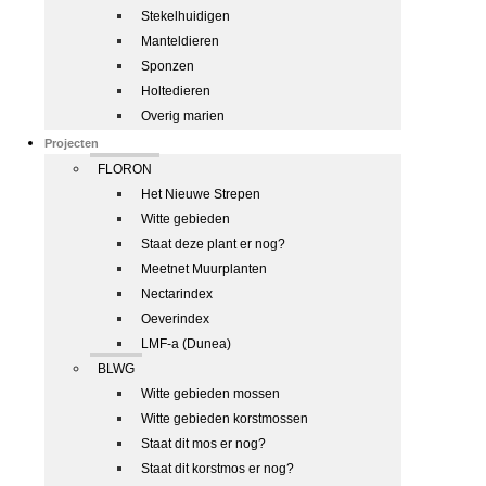
Stekelhuidigen
Manteldieren
Sponzen
Holtedieren
Overig marien
Projecten
FLORON
Het Nieuwe Strepen
Witte gebieden
Staat deze plant er nog?
Meetnet Muurplanten
Nectarindex
Oeverindex
LMF-a (Dunea)
BLWG
Witte gebieden mossen
Witte gebieden korstmossen
Staat dit mos er nog?
Staat dit korstmos er nog?