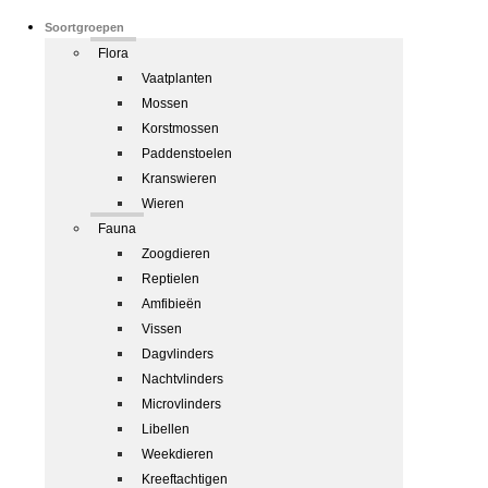
Soortgroepen
Flora
Vaatplanten
Mossen
Korstmossen
Paddenstoelen
Kranswieren
Wieren
Fauna
Zoogdieren
Reptielen
Amfibieën
Vissen
Dagvlinders
Nachtvlinders
Microvlinders
Libellen
Weekdieren
Kreeftachtigen