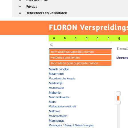
Over deze site
Privacy
Beheerders en validatoren
FLORON Verspreiding
a
b
c
d
e
f
g
Taxod
toon wetenschappelijke namen
verberg synoniemen
Moeras
toon alleen geaccepteerde namen
Maarts viooltje
Maasraket
Macedonische knautia
Madeliefje
Madonnalelie
Mahonie
Mainzerkweek
Maïs
Mallorcaanse nieskruid
Malrove
Mammoetboom
Mannagras
Mannagras / Stomp / Getand vlotgras