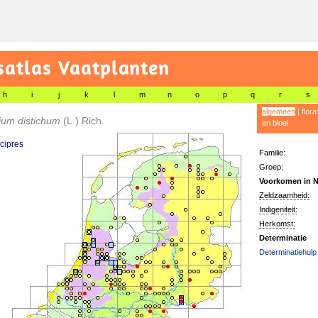
satlas Vaatplanten
h
i
j
k
l
m
n
o
p
q
r
s
algemeen
|
flora
ium distichum
(L.) Rich.
en bloei
cipres
Familie:
Groep:
Voorkomen in N
Zeldzaamheid:
Indigeniteit:
Herkomst:
Determinatie
Determinatiehulp